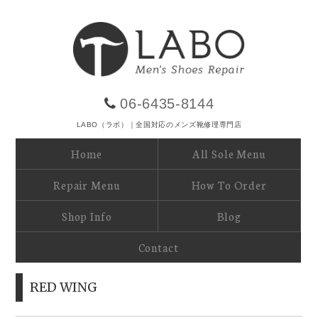
06-6435-8144
LABO（ラボ）｜全国対応のメンズ靴修理専門店
Home
All Sole Menu
Repair Menu
How To Order
Shop Info
Blog
Contact
RED WING