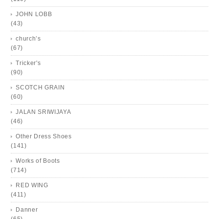
JOHN LOBB
(43)
church’s
(67)
Tricker's
(90)
SCOTCH GRAIN
(60)
JALAN SRIWIJAYA
(46)
Other Dress Shoes
(141)
Works of Boots
(714)
RED WING
(411)
Danner