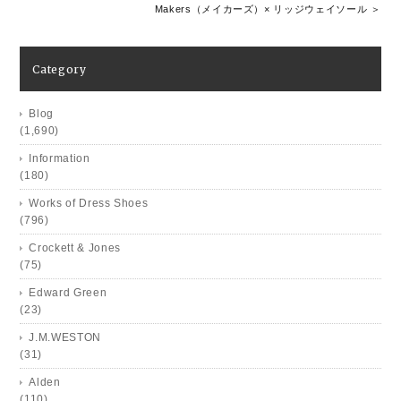
Makers（メイカーズ）× リッジウェイソール ＞
Category
Blog
(1,690)
Information
(180)
Works of Dress Shoes
(796)
Crockett & Jones
(75)
Edward Green
(23)
J.M.WESTON
(31)
Alden
(110)