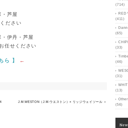
(714)
RED 
塚・芦屋
(411)
せください
Dann
(65)
塚・伊丹・芦屋
CHI
にお任せください
(33)
Timb
ちら 】
←
(46)
WES
(31)
WHIT
(13)
Other
4
J.M.WESTON（J.M.ウエストン）× リッジウェイソール ＞
(56)
New