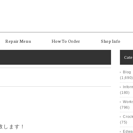
Repair Menu
How To Order
Shop Info
Cat
Blog
(1,690)
Infor
(180)
Works
(796)
Crock
(75)
い致します！
Edwa