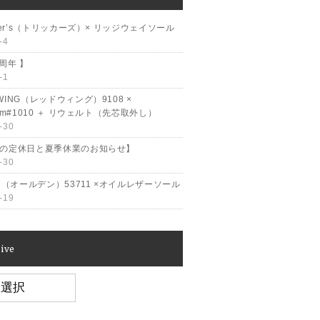
cker’s（トリッカーズ）× リッジウェイソール
-4
2周年 】
-1
WING（レッドウィング）9108 ×
ram#1010 ＋ リウェルト（先芯取外し）
-30
月の定休日と夏季休業のお知らせ】
-30
en（オールデン）53711 ×オイルレザーソール
-19
ive
e