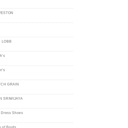
WESTON
n
 LOBB
h’s
er's
CH GRAIN
N SRIWIJAYA
 Dress Shoes
 of Boots