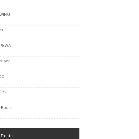
WING
er
PPEWA
erland
CO
E'S
 Boots
 Posts