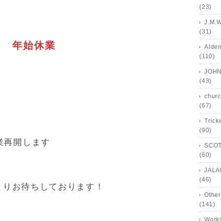
(23)
J.M.
(31)
） 年始休業
Alde
(110)
木）
JOHN
）
(43)
churc
）
(67)
Trick
(90)
業再開します
SCOT
(60)
JALA
(46)
よりお待ちしております！
Other
(141)
Works