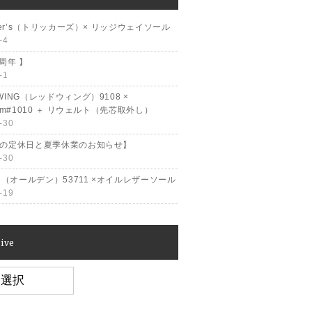
cker’s（トリッカーズ）× リッジウェイソール
-4
2周年 】
-1
WING（レッドウィング）9108 ×
ram#1010 ＋ リウェルト（先芯取外し）
-30
月の定休日と夏季休業のお知らせ】
-30
en（オールデン）53711 ×オイルレザーソール
-19
ive
e