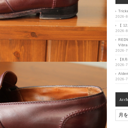
Tri
2026-8
【 1
2026-8
RED
Vib
2026-7
【8
2026-7
Ald
2026-7
Arch
Archiv