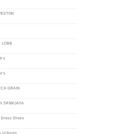
WESTON
n
 LOBB
h’s
er's
CH GRAIN
N SRIWIJAYA
 Dress Shoes
 of Boots