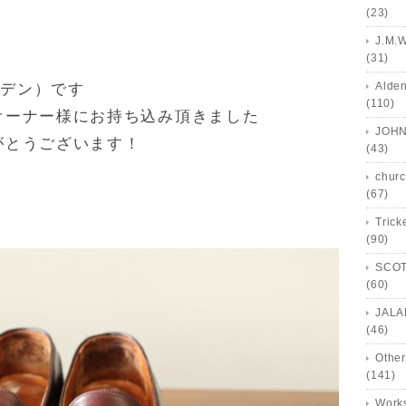
(23)
J.M.
(31)
Alde
ルデン）です
(110)
オーナー様にお持ち込み頂きました
JOHN
がとうございます！
(43)
churc
(67)
Trick
(90)
SCOT
(60)
JALA
(46)
Other
(141)
Works