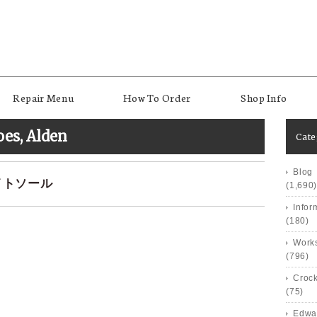
Repair Menu
How To Order
Shop Info
oes
,
Alden
Cat
Blog
イトソール
(1,690)
Infor
(180)
Works
(796)
Crock
(75)
Edwa