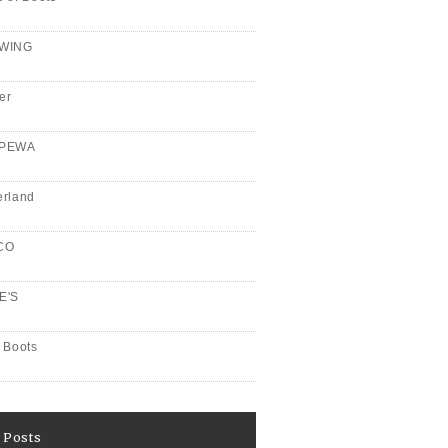
WING
er
PPEWA
erland
CO
E'S
 Boots
 Posts