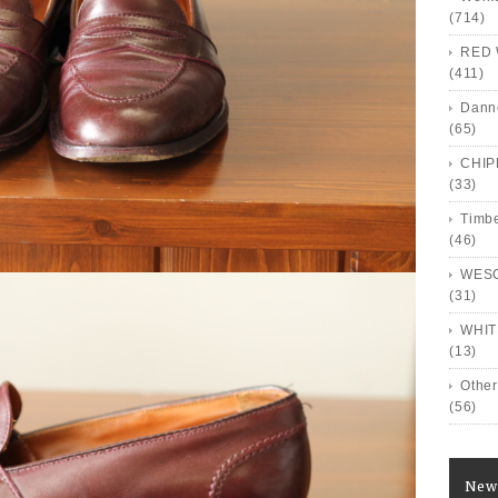
(714)
RED 
(411)
Dann
(65)
CHI
(33)
Timb
(46)
WES
(31)
WHIT
(13)
Other
(56)
New