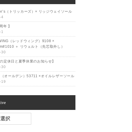
cker’s（トリッカーズ）× リッジウェイソール
-4
2周年 】
-1
WING（レッドウィング）9108 ×
ram#1010 ＋ リウェルト（先芯取外し）
-30
月の定休日と夏季休業のお知らせ】
-30
en（オールデン）53711 ×オイルレザーソール
-19
ive
e