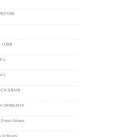
WESTON
n
 LOBB
h’s
er's
CH GRAIN
N SRIWIJAYA
 Dress Shoes
 of Boots