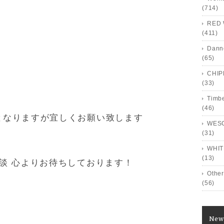
(714)
RED 
(411)
）
Dann
(65)
CHI
(33)
Timb
(46)
となりますが宜しくお願い致します
WES
(31)
WHIT
(13)
談 心よりお待ちしております！
Other
(56)
New