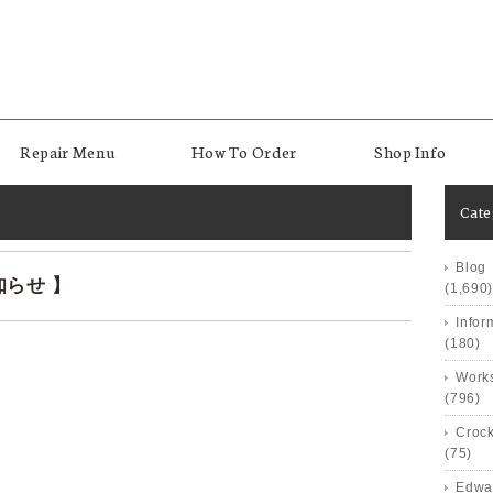
Repair Menu
How To Order
Shop Info
Cat
Blog
知らせ 】
(1,690)
Infor
(180)
Works
(796)
Crock
(75)
Edwa