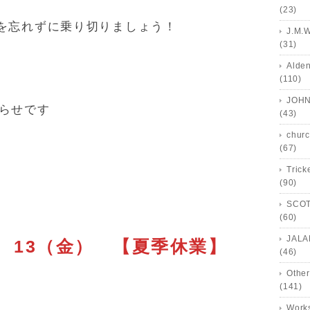
(23)
を忘れずに乗り切りましょう！
J.M.
(31)
Alde
(110)
JOHN
らせです
(43)
churc
(67)
Trick
(90)
SCOT
(60)
JALA
木） 13（金） 【夏季休業】
(46)
Other
(141)
Works