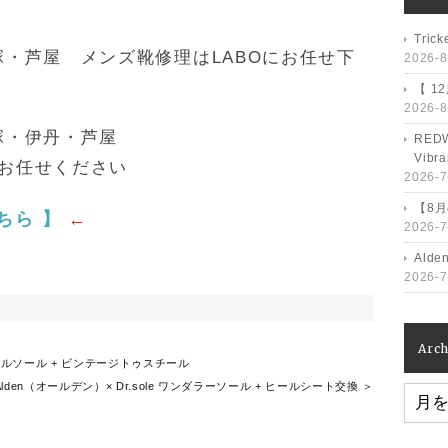
Tri
・芦屋 メンズ靴修理はLABOにお任せ下
2026-8
【 1
2026-8
塚・伊丹・芦屋
RED
Vib
にお任せください
2026-7
【8
ちら 】
←
2026-7
Ald
2026-7
Arch
オールソール + ビンテージトゥスチール
Alden（オールデン）× Dr.sole ワンダラーソール + ヒールシート交換 ＞
Archiv