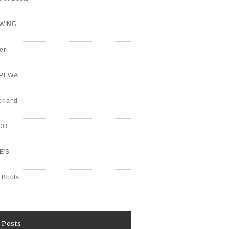
WING
er
PPEWA
erland
CO
E'S
 Boots
 Posts