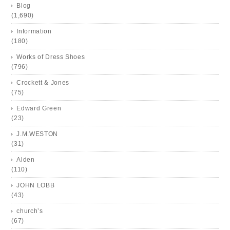
Blog
(1,690)
Information
(180)
Works of Dress Shoes
(796)
Crockett & Jones
(75)
Edward Green
(23)
J.M.WESTON
(31)
Alden
(110)
JOHN LOBB
(43)
church’s
(67)