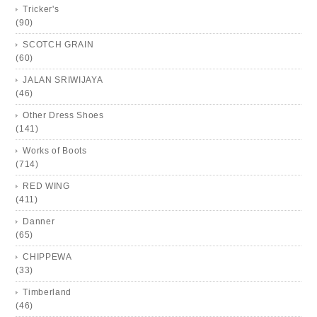
Tricker's
(90)
SCOTCH GRAIN
(60)
JALAN SRIWIJAYA
(46)
Other Dress Shoes
(141)
Works of Boots
(714)
RED WING
(411)
Danner
(65)
CHIPPEWA
(33)
Timberland
(46)