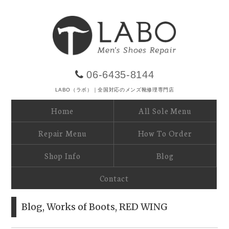
06-6435-8144
LABO（ラボ）｜全国対応のメンズ靴修理専門店
Home
All Sole Menu
Repair Menu
How To Order
Shop Info
Blog
Contact
Blog
,
Works of Boots
,
RED WING