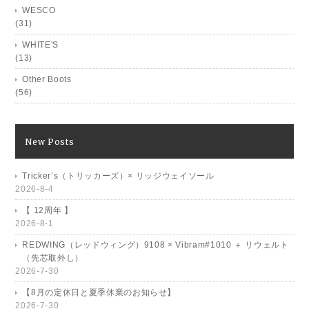
WESCO
(31)
WHITE'S
(13)
Other Boots
(56)
New Posts
Tricker’s（トリッカーズ）× リッジウェイソール
2026-8-4
【 12周年 】
2026-8-1
REDWING（レッドウィング）9108 × Vibram#1010 ＋ リウェルト
（先芯取外し）
2026-7-30
【8月の定休日と夏季休業のお知らせ】
2026-7-30