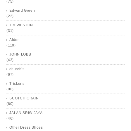
(75)
Edward Green
(23)
J.M.WESTON
(31)
Alden
(110)
JOHN LOBB
(43)
church’s
(67)
Tricker's
(90)
SCOTCH GRAIN
(60)
JALAN SRIWIJAYA
(46)
Other Dress Shoes