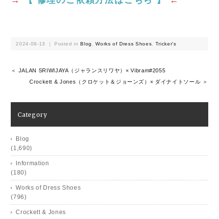
2024-09-13 ｜ Posted in
Blog
,
Works of Dress Shoes
,
Tricker's
＜ JALAN SRIWIJAYA（ジャランスリワヤ）× Vibram#2055
Crockett & Jones（クロケット＆ジョーンズ）× ダイナイトソール ＞
Category
Blog
(1,690)
Information
(180)
Works of Dress Shoes
(796)
Crockett & Jones