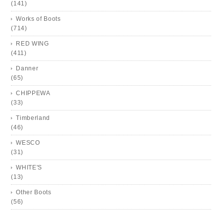
(141)
Works of Boots
(714)
RED WING
(411)
Danner
(65)
CHIPPEWA
(33)
Timberland
(46)
WESCO
(31)
WHITE'S
(13)
Other Boots
(56)