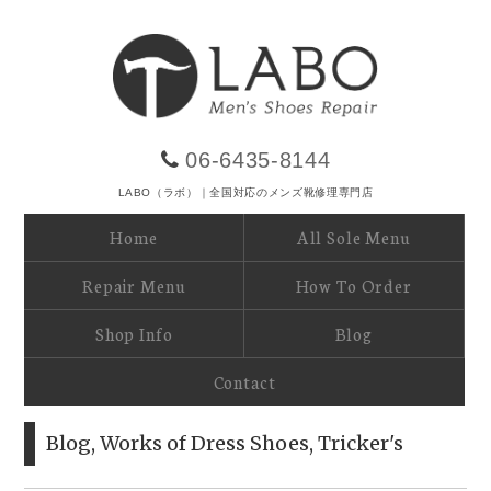
06-6435-8144
LABO（ラボ）｜全国対応のメンズ靴修理専門店
Home
All Sole Menu
Repair Menu
How To Order
Shop Info
Blog
Contact
Blog
,
Works of Dress Shoes
,
Tricker's