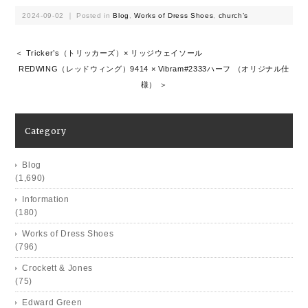
2024-09-02 ｜ Posted in
Blog
,
Works of Dress Shoes
,
church’s
＜ Tricker’s（トリッカーズ）× リッジウェイソール
REDWING（レッドウィング）9414 × Vibram#2333ハーフ （オリジナル仕
様） ＞
Category
Blog
(1,690)
Information
(180)
Works of Dress Shoes
(796)
Crockett & Jones
(75)
Edward Green