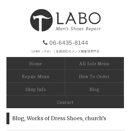
06-6435-8144
LABO（ラボ）｜全国対応のメンズ靴修理専門店
Home
All Sole Menu
Repair Menu
How To Order
Shop Info
Blog
Contact
Blog
,
Works of Dress Shoes
,
church’s