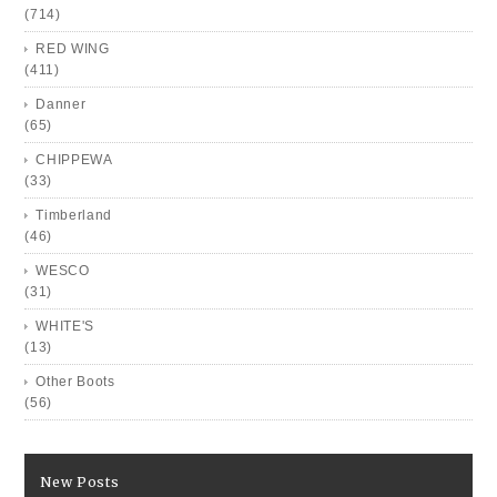
(714)
RED WING
(411)
Danner
(65)
CHIPPEWA
(33)
Timberland
(46)
WESCO
(31)
WHITE'S
(13)
Other Boots
(56)
New Posts