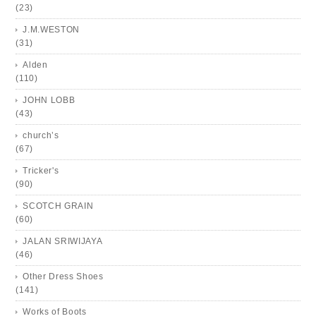
(23)
J.M.WESTON
(31)
Alden
(110)
JOHN LOBB
(43)
church’s
(67)
Tricker's
(90)
SCOTCH GRAIN
(60)
JALAN SRIWIJAYA
(46)
Other Dress Shoes
(141)
Works of Boots