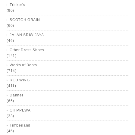
Tricker's
(90)
SCOTCH GRAIN
(60)
JALAN SRIWIJAYA
(46)
Other Dress Shoes
(141)
Works of Boots
(714)
RED WING
(411)
Danner
(65)
CHIPPEWA
(33)
Timberland
(46)