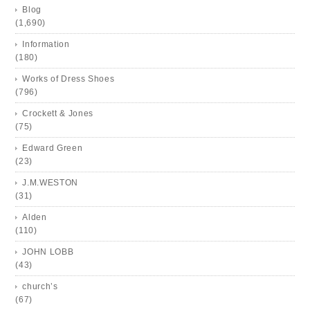
Blog
(1,690)
Information
(180)
Works of Dress Shoes
(796)
Crockett & Jones
(75)
Edward Green
(23)
J.M.WESTON
(31)
Alden
(110)
JOHN LOBB
(43)
church’s
(67)