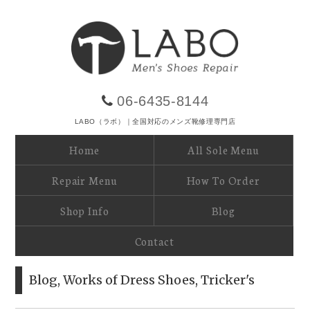
06-6435-8144
LABO（ラボ）｜全国対応のメンズ靴修理専門店
Home
All Sole Menu
Repair Menu
How To Order
Shop Info
Blog
Contact
Blog
,
Works of Dress Shoes
,
Tricker's