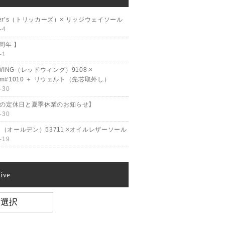
cker’s（トリッカーズ）× リッジウェイソール
-4
2周年 】
-1
WING（レッドウィング）9108 ×
ram#1010 ＋ リウェルト（先芯取外し）
-30
月の定休日と夏季休業のお知らせ】
-30
en（オールデン）53711 ×オイルレザーソール
-19
ive
e