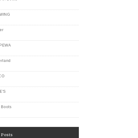
WING
er
PPEWA
erland
CO
E'S
 Boots
 Posts