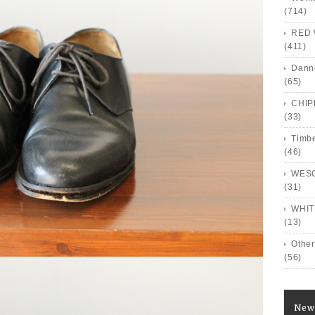
(714)
RED 
(411)
Dann
(65)
CHI
(33)
Timb
(46)
WES
(31)
WHIT
(13)
Other
(56)
New