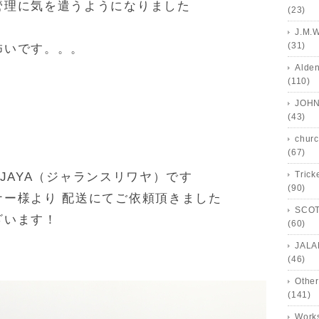
管理に気を遣うようになりました
(23)
J.M.
(31)
怖いです。。。
Alde
(110)
JOHN
(43)
churc
(67)
Trick
WIJAYA（ジャランスリワヤ）です
(90)
ナー様より 配送にてご依頼頂きました
SCOT
ざいます！
(60)
JALA
(46)
Other
(141)
Works