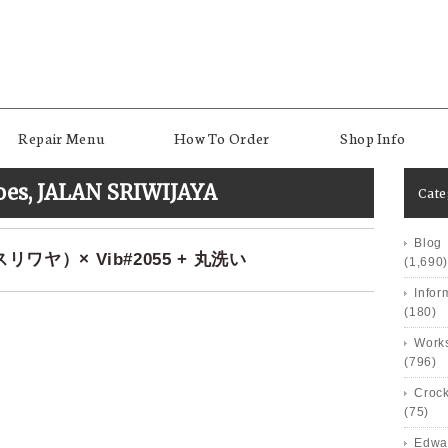
Repair Menu
How To Order
Shop Info
oes
,
JALAN SRIWIJAYA
Cat
Blog
スリワヤ）× Vib#2055 + 丸洗い
(1,690)
Infor
(180)
Works
(796)
Crock
(75)
Edwa