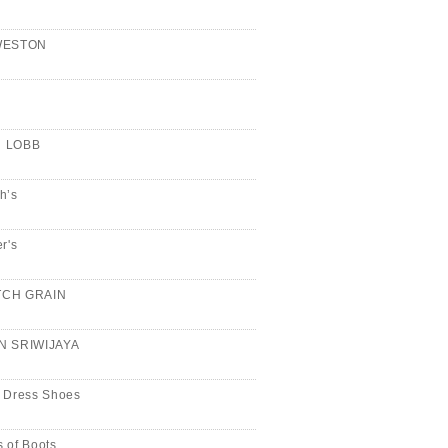
WESTON
n
 LOBB
h’s
er's
CH GRAIN
N SRIWIJAYA
 Dress Shoes
 of Boots