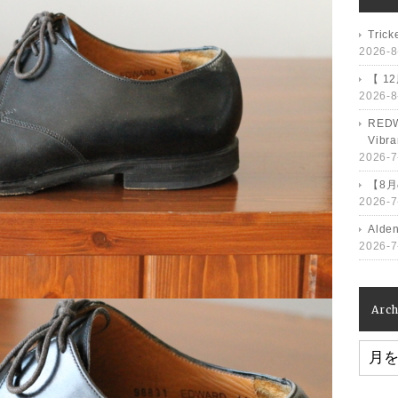
Tri
2026-8
【 1
2026-8
RED
Vib
2026-7
【8
2026-7
Ald
2026-7
Arch
Archiv