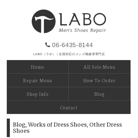
06-6435-8144
LABO（ラボ）｜全国対応のメンズ靴修理専門店
Home
All Sole Menu
Repair Menu
How To Order
Shop Info
Blog
Contact
Blog
,
Works of Dress Shoes
,
Other Dress
Shoes