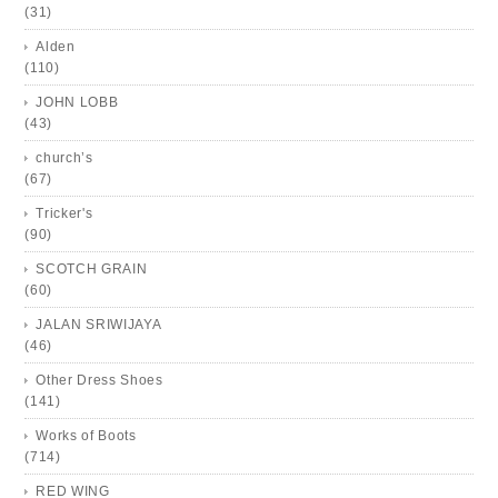
(31)
Alden
(110)
JOHN LOBB
(43)
church’s
(67)
Tricker's
(90)
SCOTCH GRAIN
(60)
JALAN SRIWIJAYA
(46)
Other Dress Shoes
(141)
Works of Boots
(714)
RED WING