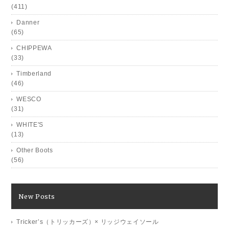
(411)
Danner
(65)
CHIPPEWA
(33)
Timberland
(46)
WESCO
(31)
WHITE'S
(13)
Other Boots
(56)
New Posts
Tricker’s（トリッカーズ）× リッジウェイソール