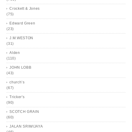
Crockett & Jones
(75)
Edward Green
(23)
J.M.WESTON
(31)
Alden
(110)
JOHN LOBB
(43)
church’s
(67)
Tricker's
(90)
SCOTCH GRAIN
(60)
JALAN SRIWIJAYA
(46)