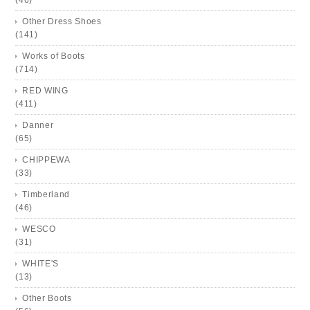
Other Dress Shoes
(141)
Works of Boots
(714)
RED WING
(411)
Danner
(65)
CHIPPEWA
(33)
Timberland
(46)
WESCO
(31)
WHITE'S
(13)
Other Boots