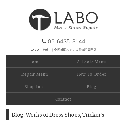
06-6435-8144
LABO（ラボ）｜全国対応のメンズ靴修理専門店
Home
All Sole Menu
Repair Menu
How To Order
Shop Info
Blog
Contact
Blog
,
Works of Dress Shoes
,
Tricker's