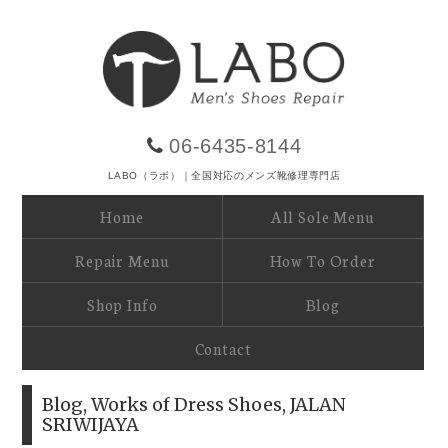
06-6435-8144
LABO（ラボ）｜全国対応のメンズ靴修理専門店
Home
All Sole Menu
Repair Menu
How To Order
Shop Info
Blog
Contact
Blog
,
Works of Dress Shoes
,
JALAN
SRIWIJAYA