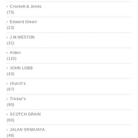
Crockett & Jones
(75)
Edward Green
(23)
J.M.WESTON
(31)
Alden
(110)
JOHN LOBB
(43)
church’s
(67)
Tricker's
(90)
SCOTCH GRAIN
(60)
JALAN SRIWIJAYA
(46)