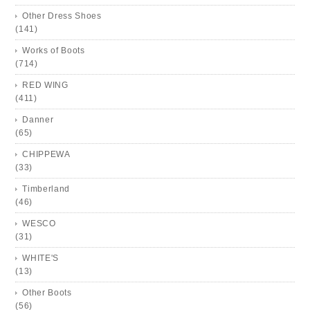
Other Dress Shoes
(141)
Works of Boots
(714)
RED WING
(411)
Danner
(65)
CHIPPEWA
(33)
Timberland
(46)
WESCO
(31)
WHITE'S
(13)
Other Boots
(56)