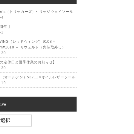
cker’s（トリッカーズ）× リッジウェイソール
-4
2周年 】
-1
WING（レッドウィング）9108 ×
ram#1010 ＋ リウェルト（先芯取外し）
-30
月の定休日と夏季休業のお知らせ】
-30
en（オールデン）53711 ×オイルレザーソール
-19
ive
e