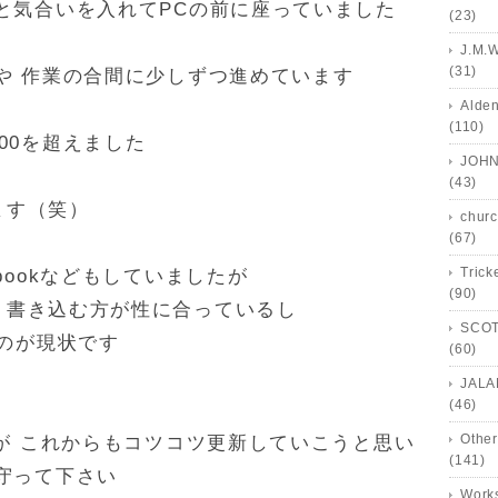
と気合いを入れてPCの前に座っていました
(23)
J.M.
(31)
や 作業の合間に少しずつ進めています
Alde
(110)
00を超えました
JOHN
(43)
ます（笑）
churc
(67)
Trick
bookなどもしていましたが
(90)
り書き込む方が性に合っているし
SCOT
うのが現状です
(60)
JALA
(46)
Other
すが これからもコツコツ更新していこうと思い
(141)
守って下さい
Works