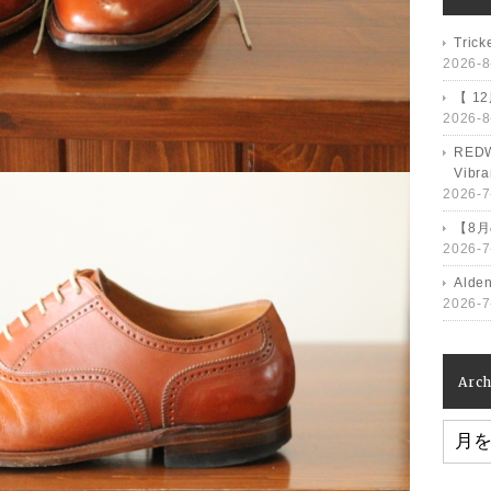
Tri
2026-8
【 1
2026-8
RED
Vib
2026-7
【8
2026-7
Ald
2026-7
Arch
Archiv