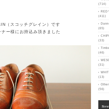
(714)
RED 
(411)
Dann
RAIN（スコッチグレイン）です
(65)
ーナー様にお持込み頂きました
CHI
(33)
Timb
(46)
WES
(31)
WHIT
(13)
Other
(56)
New