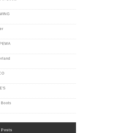
WING
er
PPEWA
erland
CO
E'S
 Boots
 Posts