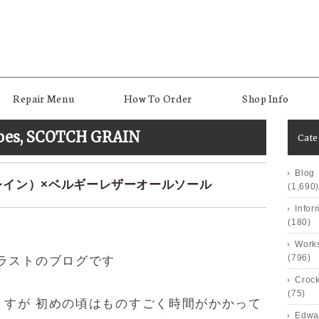
Repair Menu
How To Order
Shop Info
oes
,
SCOTCH GRAIN
Cat
Blog
チグレイン）×ベルギーレザーオールソール
(1,690)
Infor
(180)
Works
(796)
ラストのブログです
Crock
(75)
ますが 初めの頃はものすごく時間がかかって
Edwa