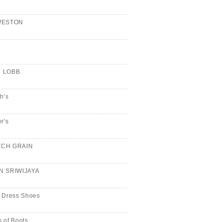
WESTON
n
 LOBB
h’s
er's
CH GRAIN
N SRIWIJAYA
 Dress Shoes
 of Boots