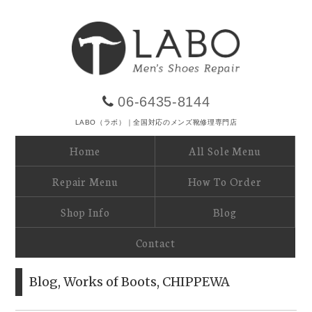
06-6435-8144
LABO（ラボ）｜全国対応のメンズ靴修理専門店
Home
All Sole Menu
Repair Menu
How To Order
Shop Info
Blog
Contact
Blog
,
Works of Boots
,
CHIPPEWA