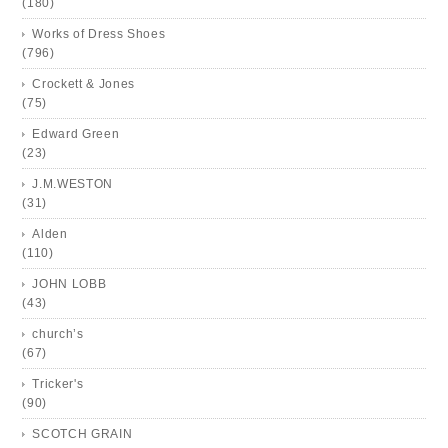
(180)
Works of Dress Shoes
(796)
Crockett & Jones
(75)
Edward Green
(23)
J.M.WESTON
(31)
Alden
(110)
JOHN LOBB
(43)
church’s
(67)
Tricker's
(90)
SCOTCH GRAIN