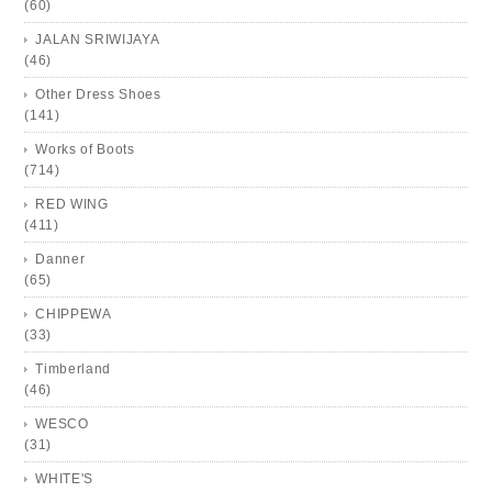
(60)
JALAN SRIWIJAYA
(46)
Other Dress Shoes
(141)
Works of Boots
(714)
RED WING
(411)
Danner
(65)
CHIPPEWA
(33)
Timberland
(46)
WESCO
(31)
WHITE'S