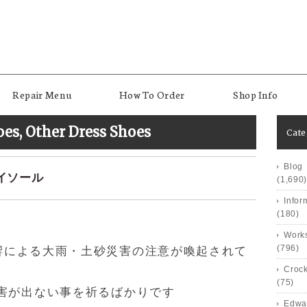
Repair Menu
How To Order
Shop Info
oes
,
Other Dress Shoes
Cat
Blog
ェイソール
(1,690)
Infor
(180)
Works
(796)
響による大雨・土砂災害の注意が喚起されて
Crock
(75)
害が出ない事を祈るばかりです
Edwa