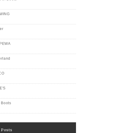
WING
er
PPEWA
erland
CO
E'S
 Boots
 Posts