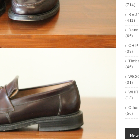
(714)
RED 
(411)
Dann
(65)
CHI
(33)
Timb
(46)
WES
(31)
WHIT
(13)
Other
(56)
New