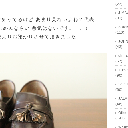
(23)
J.M.
(31)
は知ってるけど あまり見ないよね？代表
Alde
（ごめんなさい 悪気はないです。。。）
(110)
様よりお預かりさせて頂きました
JOHN
(43)
churc
(67)
Trick
(90)
SCOT
(60)
JALA
(46)
Other
(141)
Works