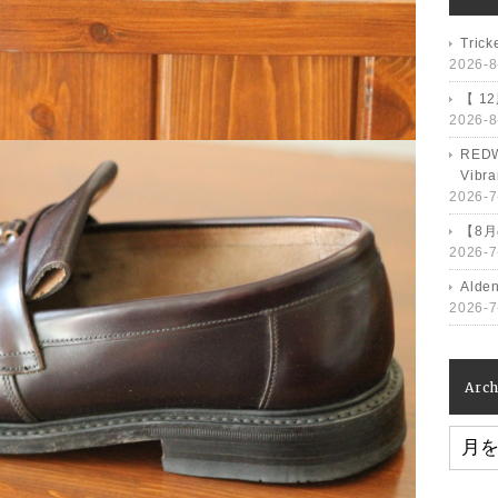
Tri
2026-8
【 1
2026-8
RED
Vib
2026-7
【8
2026-7
Ald
2026-7
Arch
Archiv