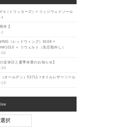
cker’s（トリッカーズ）× リッジウェイソール
-4
2周年 】
-1
WING（レッドウィング）9108 ×
ram#1010 ＋ リウェルト（先芯取外し）
-30
月の定休日と夏季休業のお知らせ】
-30
en（オールデン）53711 ×オイルレザーソール
-19
ive
e