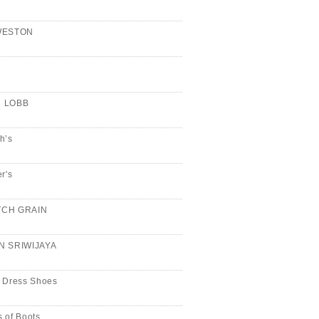
WESTON
n
 LOBB
h’s
er's
CH GRAIN
N SRIWIJAYA
 Dress Shoes
 of Boots