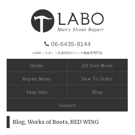
06-6435-8144
LABO（ラボ）｜全国対応のメンズ靴修理専門店
Home
All Sole Menu
Repair Menu
How To Order
Shop Info
Blog
Contact
Blog
,
Works of Boots
,
RED WING