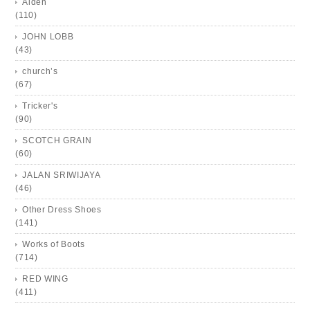
Alden
(110)
JOHN LOBB
(43)
church’s
(67)
Tricker's
(90)
SCOTCH GRAIN
(60)
JALAN SRIWIJAYA
(46)
Other Dress Shoes
(141)
Works of Boots
(714)
RED WING
(411)