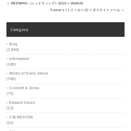
＜ REDWING（レッドウィング）8210 × Vib#100
Tricker’s (トリッカーズ) × ダイナイトソール ＞
Category
Blog
(1,690)
Information
(180)
Works of Dress Shoes
(796)
Crockett & Jones
(75)
Edward Green
(23)
J.M.WESTON
(31)