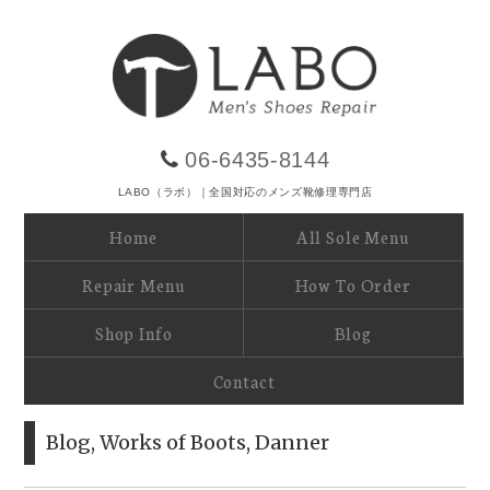
06-6435-8144
LABO（ラボ）｜全国対応のメンズ靴修理専門店
Home
All Sole Menu
Repair Menu
How To Order
Shop Info
Blog
Contact
Blog
,
Works of Boots
,
Danner