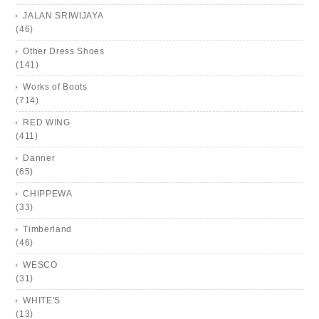
JALAN SRIWIJAYA
(46)
Other Dress Shoes
(141)
Works of Boots
(714)
RED WING
(411)
Danner
(65)
CHIPPEWA
(33)
Timberland
(46)
WESCO
(31)
WHITE'S
(13)