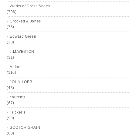
Works of Dress Shoes
(796)
Crockett & Jones
(75)
Edward Green
(23)
J.M.WESTON
(31)
Alden
(110)
JOHN LOBB
(43)
church’s
(67)
Tricker's
(90)
SCOTCH GRAIN
(60)