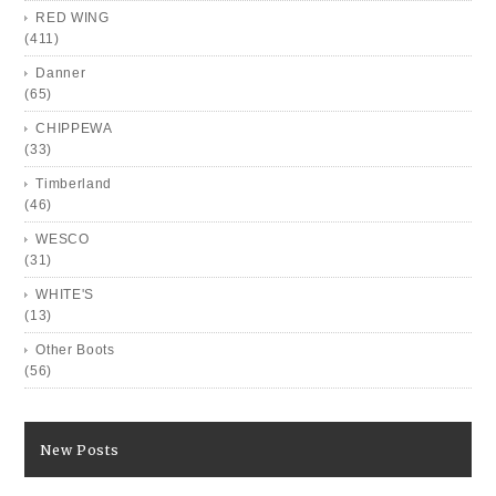
RED WING
(411)
Danner
(65)
CHIPPEWA
(33)
Timberland
(46)
WESCO
(31)
WHITE'S
(13)
Other Boots
(56)
New Posts