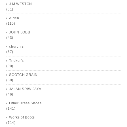
J.M.WESTON
(31)
Alden
(110)
JOHN LOBB
(43)
church’s
(67)
Tricker's
(90)
SCOTCH GRAIN
(60)
JALAN SRIWIJAYA
(46)
Other Dress Shoes
(141)
Works of Boots
(714)