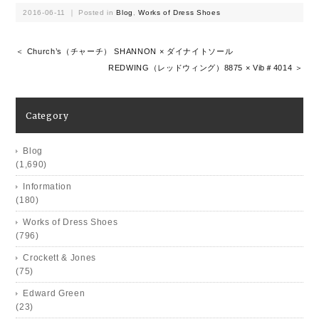
2016-06-11 ｜ Posted in
Blog
,
Works of Dress Shoes
＜ Church’s（チャーチ） SHANNON × ダイナイトソール
REDWING（レッドウィング）8875 × Vib＃4014 ＞
Category
Blog
(1,690)
Information
(180)
Works of Dress Shoes
(796)
Crockett & Jones
(75)
Edward Green
(23)