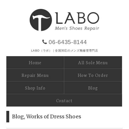
06-6435-8144
LABO（ラボ）｜全国対応のメンズ靴修理専門店
Home
All Sole Menu
Repair Menu
How To Order
Shop Info
Blog
Contact
Blog
,
Works of Dress Shoes