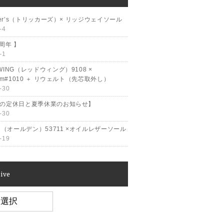
cker’s（トリッカーズ）× リッジウェイソール
-4
2周年 】
-1
WING（レッドウィング）9108 ×
ram#1010 ＋ リウェルト（先芯取外し）
-30
月の定休日と夏季休業のお知らせ】
-30
en（オールデン）53711 ×オイルレザーソール
-19
ive
e