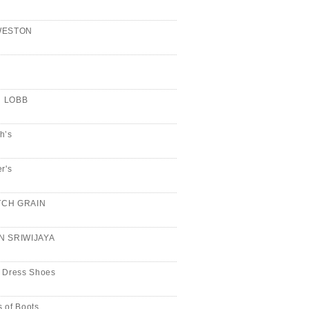
WESTON
n
 LOBB
h’s
er's
CH GRAIN
N SRIWIJAYA
 Dress Shoes
 of Boots