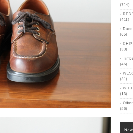
(714)
RED 
(411)
Dann
(65)
CHI
(33)
Timb
(46)
WES
(31)
WHIT
(13)
Other
(56)
New