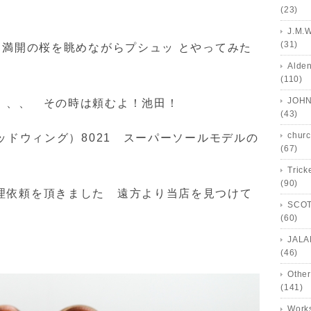
(23)
J.M.
(31)
に満開の桜を眺めながらプシュッ とやってみた
Alde
(110)
JOHN
、、、 その時は頼むよ！池田！
(43)
churc
レッドウィング）8021 スーパーソールモデルの
(67)
Trick
(90)
理依頼を頂きました 遠方より当店を見つけて
SCOT
(60)
JALA
(46)
Other
(141)
Works