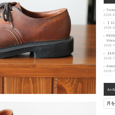
Tri
2026-8
【 1
2026-8
RED
Vib
2026-7
【8
2026-7
Ald
2026-7
Arch
Archiv