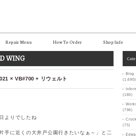
Repair Menu
How To Order
Shop Info
ED WING
Cat
Blog
1 × VB#700 + リウェルト
(1,690)
Infor
(180)
Works
(796)
見日よりでしたね
Crock
(75)
ル片手に近くの大井戸公園行きたいなぁ～」と二
Edwa