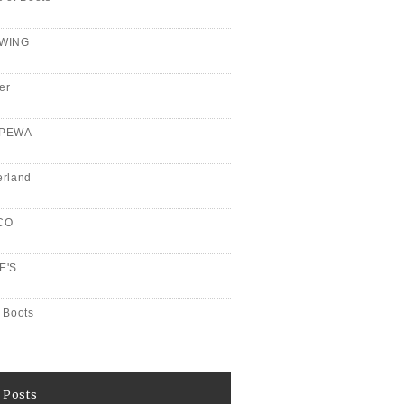
WING
er
PPEWA
erland
CO
E'S
 Boots
 Posts