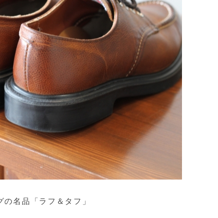
グの名品「ラフ＆タフ」