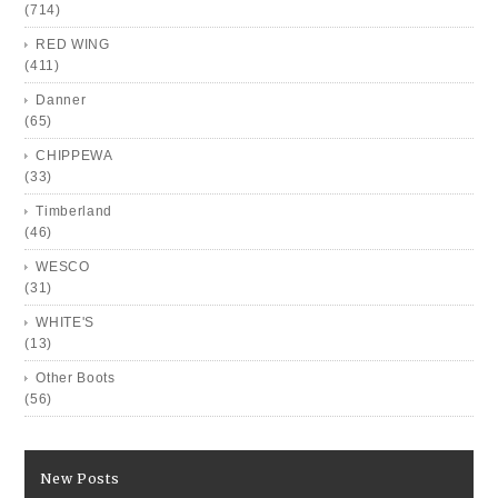
(714)
RED WING
(411)
Danner
(65)
CHIPPEWA
(33)
Timberland
(46)
WESCO
(31)
WHITE'S
(13)
Other Boots
(56)
New Posts