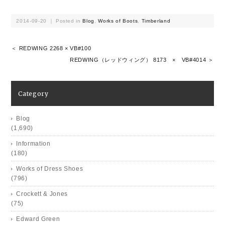
2014-09-20 ｜ Posted in
Blog
,
Works of Boots
,
Timberland
＜ REDWING 2268 × VB#100
REDWING（レッドウィング） 8173 × VB#4014 ＞
Category
Blog
(1,690)
Information
(180)
Works of Dress Shoes
(796)
Crockett & Jones
(75)
Edward Green