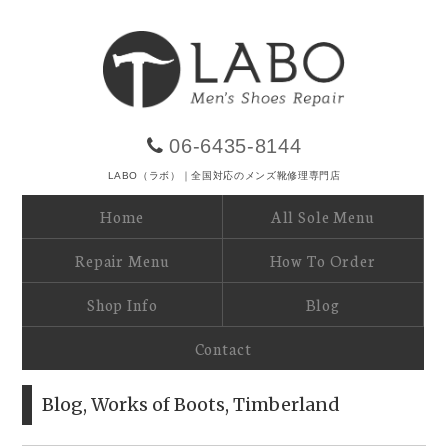
06-6435-8144
LABO（ラボ）｜全国対応のメンズ靴修理専門店
Home
All Sole Menu
Repair Menu
How To Order
Shop Info
Blog
Contact
Blog
,
Works of Boots
,
Timberland