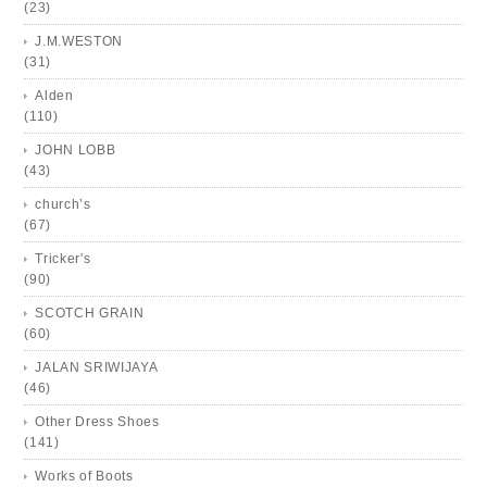
(23)
J.M.WESTON
(31)
Alden
(110)
JOHN LOBB
(43)
church’s
(67)
Tricker's
(90)
SCOTCH GRAIN
(60)
JALAN SRIWIJAYA
(46)
Other Dress Shoes
(141)
Works of Boots