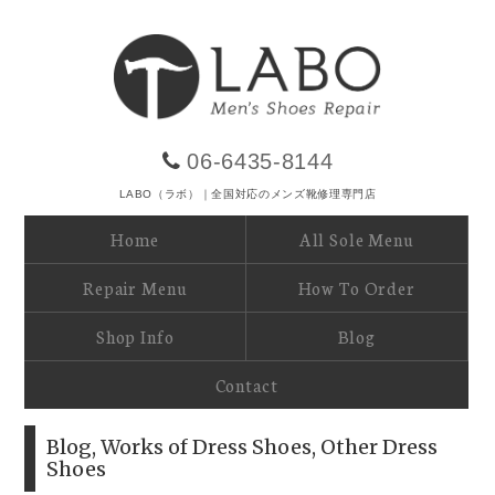
06-6435-8144
LABO（ラボ）｜全国対応のメンズ靴修理専門店
Home
All Sole Menu
Repair Menu
How To Order
Shop Info
Blog
Contact
Blog
,
Works of Dress Shoes
,
Other Dress
Shoes