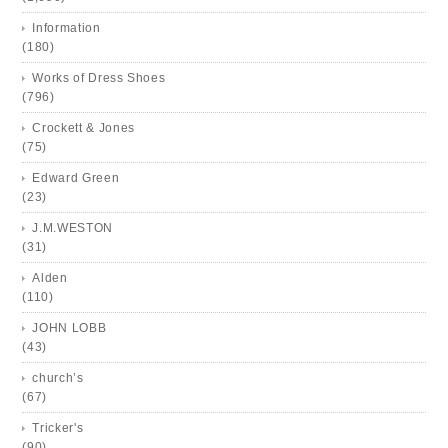
Information
(180)
Works of Dress Shoes
(796)
Crockett & Jones
(75)
Edward Green
(23)
J.M.WESTON
(31)
Alden
(110)
JOHN LOBB
(43)
church’s
(67)
Tricker's
(90)