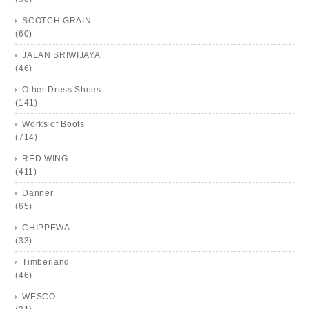
SCOTCH GRAIN
(60)
JALAN SRIWIJAYA
(46)
Other Dress Shoes
(141)
Works of Boots
(714)
RED WING
(411)
Danner
(65)
CHIPPEWA
(33)
Timberland
(46)
WESCO