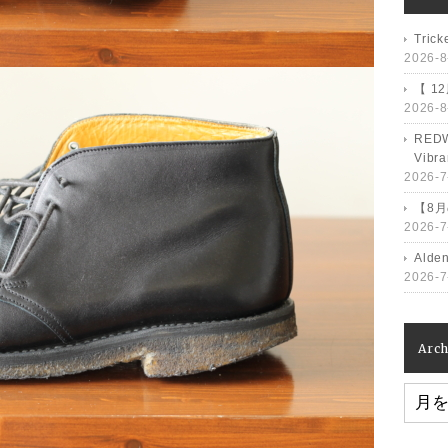
Tri
2026-8
【 1
2026-8
RED
Vib
2026-7
【8
2026-7
Ald
2026-7
Arch
Archiv