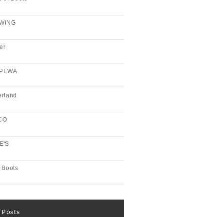
WING
er
PPEWA
erland
CO
E'S
 Boots
 Posts