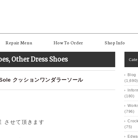
Repair Menu
How To Order
Shop Info
oes
,
Other Dress Shoes
Cat
Blog
.Sole クッションワンダラーソール
(1,690)
Infor
(180)
Works
(796)
Crock
業 させて頂きます
(75)
Edwa