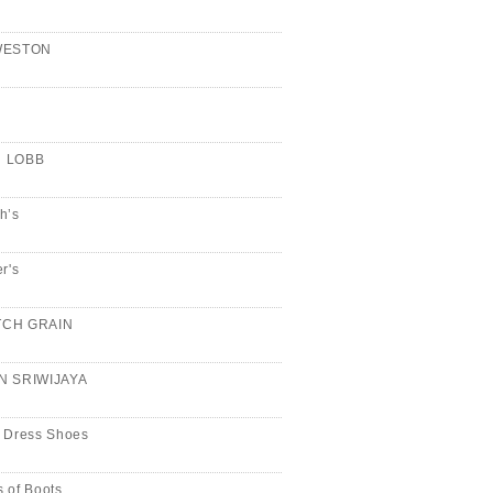
WESTON
n
 LOBB
h’s
er's
CH GRAIN
N SRIWIJAYA
 Dress Shoes
 of Boots