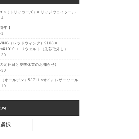
cker’s（トリッカーズ）× リッジウェイソール
-4
2周年 】
-1
WING（レッドウィング）9108 ×
ram#1010 ＋ リウェルト（先芯取外し）
-30
月の定休日と夏季休業のお知らせ】
-30
en（オールデン）53711 ×オイルレザーソール
-19
ive
e