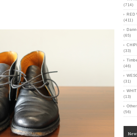
(714)
RED 
(411)
Dann
(65)
CHI
(33)
Timb
(46)
WES
(31)
WHIT
(13)
Other
(56)
New