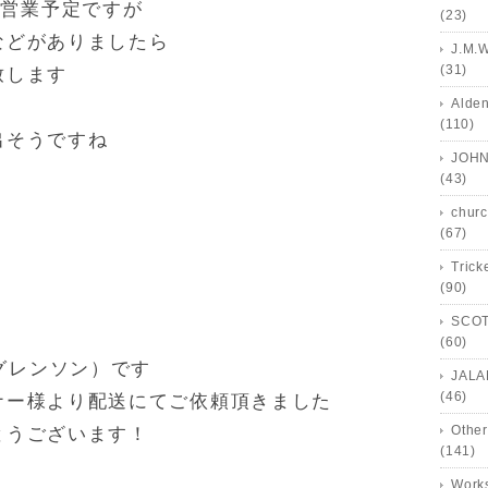
り営業予定ですが
(23)
などがありましたら
J.M.
(31)
致します
Alde
(110)
出そうですね
JOHN
(43)
churc
(67)
Trick
(90)
SCOT
(60)
（グレンソン）です
JALA
(46)
ナー様より配送にてご依頼頂きました
Other
とうございます！
(141)
Works