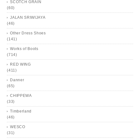
SCOTCH GRAIN
(60)
JALAN SRIWIJAYA
(46)
Other Dress Shoes
(141)
Works of Boots
(714)
RED WING
(411)
Danner
(65)
CHIPPEWA
(33)
Timberland
(46)
WESCO
(31)