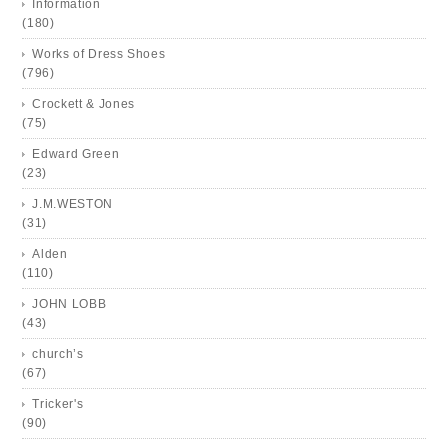
Information
(180)
Works of Dress Shoes
(796)
Crockett & Jones
(75)
Edward Green
(23)
J.M.WESTON
(31)
Alden
(110)
JOHN LOBB
(43)
church’s
(67)
Tricker's
(90)