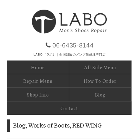
06-6435-8144
LABO（ラボ）｜全国対応のメンズ靴修理専門店
Home
All Sole Menu
Repair Menu
How To Order
Shop Info
Blog
Contact
Blog
,
Works of Boots
,
RED WING