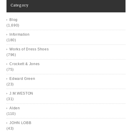
Category
Blog
(1,690)
Information
(180)
Works of Dress Shoes
(796)
Crockett & Jones
(75)
Edward Green
(23)
J.M.WESTON
(31)
Alden
(110)
JOHN LOBB
(43)