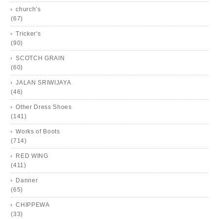
church’s
(67)
Tricker's
(90)
SCOTCH GRAIN
(60)
JALAN SRIWIJAYA
(46)
Other Dress Shoes
(141)
Works of Boots
(714)
RED WING
(411)
Danner
(65)
CHIPPEWA
(33)