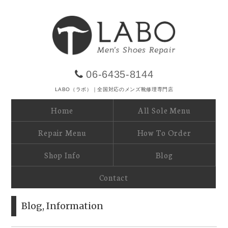
06-6435-8144
LABO（ラボ）｜全国対応のメンズ靴修理専門店
Home
All Sole Menu
Repair Menu
How To Order
Shop Info
Blog
Contact
Blog
,
Information