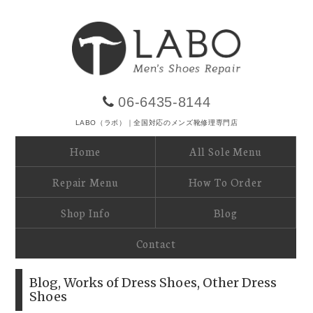
06-6435-8144
LABO（ラボ）｜全国対応のメンズ靴修理専門店
Home
All Sole Menu
Repair Menu
How To Order
Shop Info
Blog
Contact
Blog
,
Works of Dress Shoes
,
Other Dress
Shoes