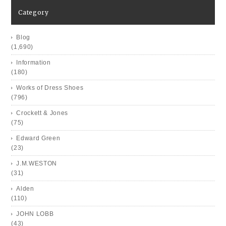
Category
Blog
(1,690)
Information
(180)
Works of Dress Shoes
(796)
Crockett & Jones
(75)
Edward Green
(23)
J.M.WESTON
(31)
Alden
(110)
JOHN LOBB
(43)