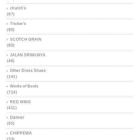
church’s
(67)
Tricker's
(90)
SCOTCH GRAIN
(60)
JALAN SRIWIJAYA
(46)
Other Dress Shoes
(141)
Works of Boots
(714)
RED WING
(411)
Danner
(65)
CHIPPEWA
(33)