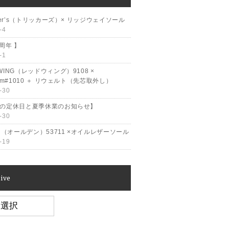
cker’s（トリッカーズ）× リッジウェイソール
-4
2周年 】
-1
WING（レッドウィング）9108 ×
ram#1010 ＋ リウェルト（先芯取外し）
-30
月の定休日と夏季休業のお知らせ】
-30
en（オールデン）53711 ×オイルレザーソール
-19
ive
e