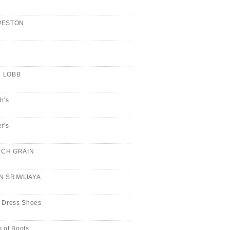
WESTON
n
 LOBB
h’s
er's
CH GRAIN
N SRIWIJAYA
 Dress Shoes
 of Boots