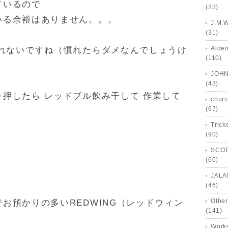
ているので
(23)
いる余裕はありません。。。
J.M.
(31)
Alde
慣れないですね（慣れたらダメなんでしょうけ
(110)
JOHN
(43)
押したら レッドブル飲み干して 作業して
churc
(67)
Trick
(90)
SCOT
(60)
JALA
(46)
Other
お預かりの多いREDWING（レッドウィン
(141)
Works