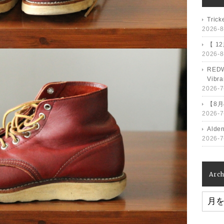
Tri
2026-8
【 1
2026-8
RED
Vib
2026-7
【8
2026-7
Ald
2026-7
Arch
Archiv