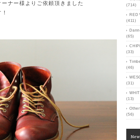
オーナー様よりご依頼頂きました
(714)
す！
RED 
(411)
Dann
(65)
CHI
(33)
Timb
(46)
WES
(31)
WHIT
(13)
Other
(56)
New