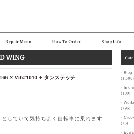
Repair Menu
How To Order
Shop Info
ED WING
Cat
Blog
 × Vib#1010 + タンステッチ
(1,690)
Infor
(180)
Works
(796)
Crock
りとしていて気持ちよく自転車に乗れます
(75)
Edwa