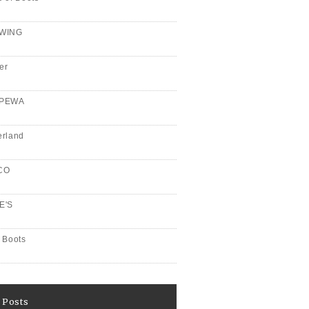
WING
er
PPEWA
erland
CO
E'S
 Boots
 Posts