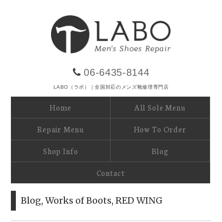
06-6435-8144
LABO（ラボ）｜全国対応のメンズ靴修理専門店
Home
All Sole Menu
Repair Menu
How To Order
Shop Info
Blog
Contact
Blog
,
Works of Boots
,
RED WING