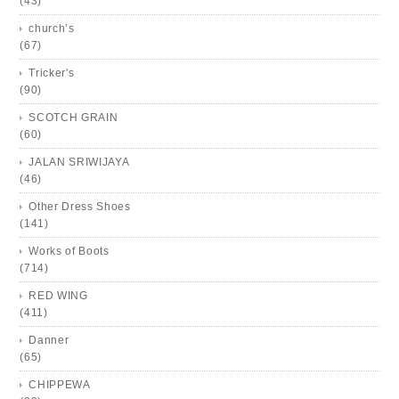
(43)
church’s
(67)
Tricker's
(90)
SCOTCH GRAIN
(60)
JALAN SRIWIJAYA
(46)
Other Dress Shoes
(141)
Works of Boots
(714)
RED WING
(411)
Danner
(65)
CHIPPEWA