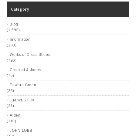
Category
Blog
(1,690)
Information
(180)
Works of Dress Shoes
(796)
Crockett & Jones
(75)
Edward Green
(23)
J.M.WESTON
(31)
Alden
(110)
JOHN LOBB