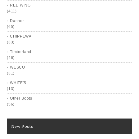
RED WING
(411)
Danner
(65)
CHIPPEWA
(33)
Timberland
(46)
WESCO
(31)
WHITE'S
(13)
Other Boots
(56)
New Posts