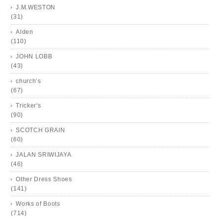
J.M.WESTON
(31)
Alden
(110)
JOHN LOBB
(43)
church’s
(67)
Tricker's
(90)
SCOTCH GRAIN
(60)
JALAN SRIWIJAYA
(46)
Other Dress Shoes
(141)
Works of Boots
(714)