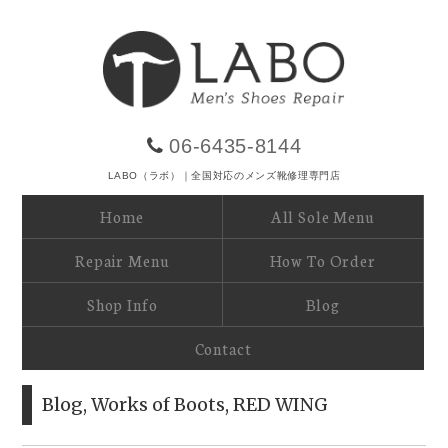
06-6435-8144
LABO（ラボ）｜全国対応のメンズ靴修理専門店
Home
All Sole Menu
Repair Menu
How To Order
Shop Info
Blog
Contact
Blog
,
Works of Boots
,
RED WING