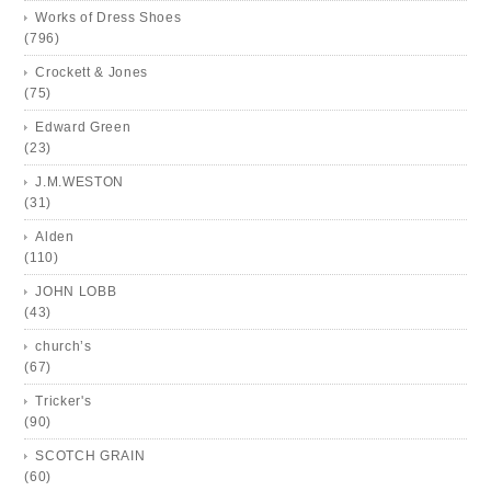
Works of Dress Shoes
(796)
Crockett & Jones
(75)
Edward Green
(23)
J.M.WESTON
(31)
Alden
(110)
JOHN LOBB
(43)
church’s
(67)
Tricker's
(90)
SCOTCH GRAIN
(60)