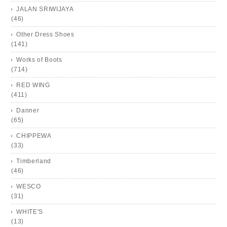
JALAN SRIWIJAYA
(46)
Other Dress Shoes
(141)
Works of Boots
(714)
RED WING
(411)
Danner
(65)
CHIPPEWA
(33)
Timberland
(46)
WESCO
(31)
WHITE'S
(13)