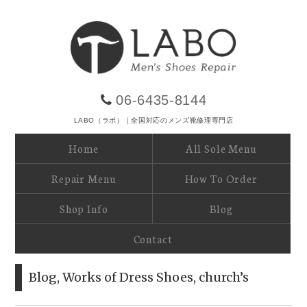
06-6435-8144
LABO（ラボ）｜全国対応のメンズ靴修理専門店
Home
All Sole Menu
Repair Menu
How To Order
Shop Info
Blog
Contact
Blog
,
Works of Dress Shoes
,
church’s