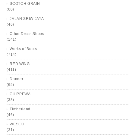
SCOTCH GRAIN
(60)
JALAN SRIWIJAYA
(46)
Other Dress Shoes
(141)
Works of Boots
(714)
RED WING
(411)
Danner
(65)
CHIPPEWA
(33)
Timberland
(46)
WESCO
(31)