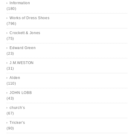
Information
(180)
Works of Dress Shoes
(796)
Crockett & Jones
(75)
Edward Green
(23)
J.M.WESTON
(31)
Alden
(110)
JOHN LOBB
(43)
church’s
(67)
Tricker's
(90)