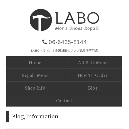
06-6435-8144
LABO（ラボ）｜全国対応のメンズ靴修理専門店
Home
All Sole Menu
Repair Menu
How To Order
Shop Info
Blog
Contact
Blog
,
Information