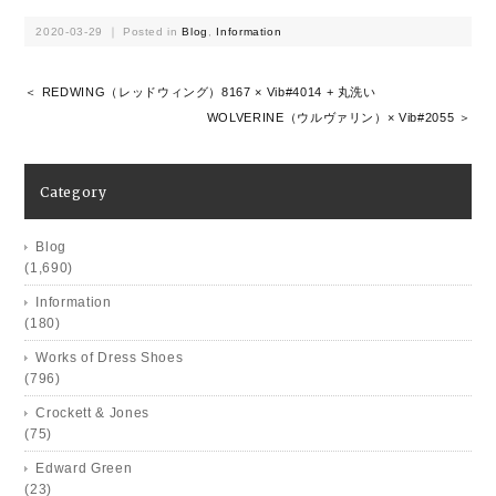
2020-03-29 ｜ Posted in
Blog
,
Information
＜ REDWING（レッドウィング）8167 × Vib#4014 + 丸洗い
WOLVERINE（ウルヴァリン）× Vib#2055 ＞
Category
Blog
(1,690)
Information
(180)
Works of Dress Shoes
(796)
Crockett & Jones
(75)
Edward Green
(23)