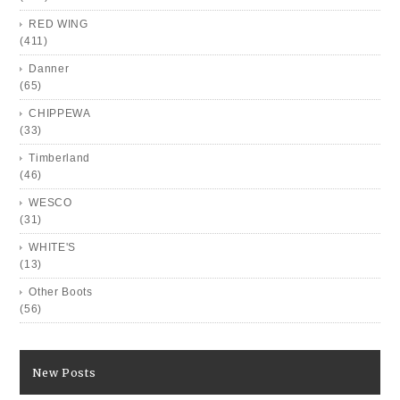
RED WING
(411)
Danner
(65)
CHIPPEWA
(33)
Timberland
(46)
WESCO
(31)
WHITE'S
(13)
Other Boots
(56)
New Posts