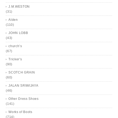
J.M.WESTON
(31)
Alden
(110)
JOHN LOBB
(43)
church’s
(67)
Tricker's
(90)
SCOTCH GRAIN
(60)
JALAN SRIWIJAYA
(46)
Other Dress Shoes
(141)
Works of Boots
(714)