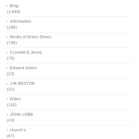
Blog
(1,690)
Information
(180)
Works of Dress Shoes
(796)
Crockett & Jones
(75)
Edward Green
(23)
J.M.WESTON
(31)
Alden
(110)
JOHN LOBB
(43)
church’s
(67)