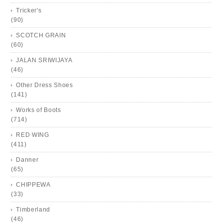
Tricker's
(90)
SCOTCH GRAIN
(60)
JALAN SRIWIJAYA
(46)
Other Dress Shoes
(141)
Works of Boots
(714)
RED WING
(411)
Danner
(65)
CHIPPEWA
(33)
Timberland
(46)