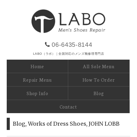
06-6435-8144
LABO（ラボ）｜全国対応のメンズ靴修理専門店
Home
All Sole Menu
Repair Menu
How To Order
Shop Info
Blog
Contact
Blog
,
Works of Dress Shoes
,
JOHN LOBB