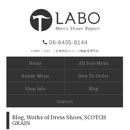
06-6435-8144
LABO（ラボ）｜全国対応のメンズ靴修理専門店
Home
All Sole Menu
Repair Menu
How To Order
Shop Info
Blog
Contact
Blog
,
Works of Dress Shoes
,
SCOTCH
GRAIN