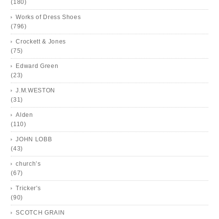
(180)
Works of Dress Shoes
(796)
Crockett & Jones
(75)
Edward Green
(23)
J.M.WESTON
(31)
Alden
(110)
JOHN LOBB
(43)
church’s
(67)
Tricker's
(90)
SCOTCH GRAIN