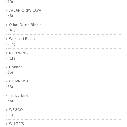
(60)
JALAN SRIWIJAYA
(46)
Other Dress Shoes
(141)
Works of Boots
(714)
RED WING
(411)
Danner
(65)
CHIPPEWA
(33)
Timberland
(46)
WESCO
(31)
WHITE'S