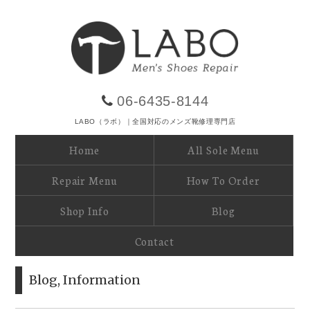
06-6435-8144
LABO（ラボ）｜全国対応のメンズ靴修理専門店
Home
All Sole Menu
Repair Menu
How To Order
Shop Info
Blog
Contact
Blog
,
Information