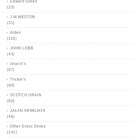
Edward Green
(23)
J.M.WESTON
(31)
Alden
(110)
JOHN LOBB
(43)
church’s
(67)
Tricker's
(90)
SCOTCH GRAIN
(60)
JALAN SRIWIJAYA
(46)
Other Dress Shoes
(141)