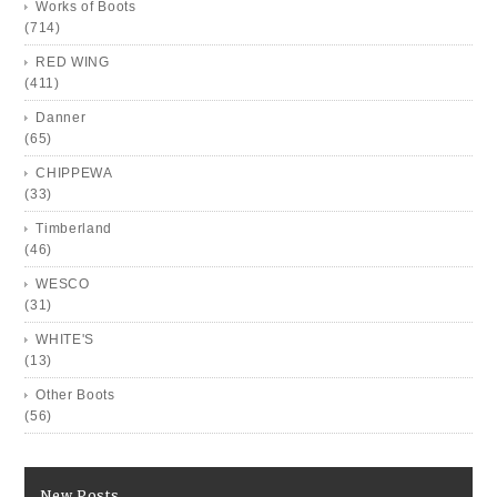
Works of Boots
(714)
RED WING
(411)
Danner
(65)
CHIPPEWA
(33)
Timberland
(46)
WESCO
(31)
WHITE'S
(13)
Other Boots
(56)
New Posts