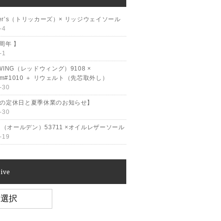
cker’s（トリッカーズ）× リッジウェイソール
-4
2周年 】
-1
WING（レッドウィング）9108 ×
ram#1010 ＋ リウェルト（先芯取外し）
-30
月の定休日と夏季休業のお知らせ】
-30
en（オールデン）53711 ×オイルレザーソール
-19
ive
e