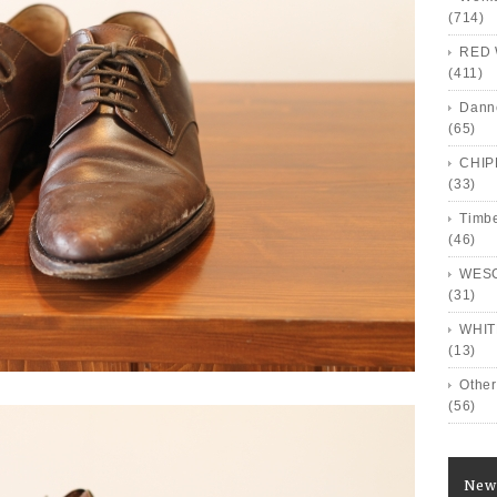
(714)
RED 
(411)
Dann
(65)
CHI
(33)
Timb
(46)
WES
(31)
WHIT
(13)
Other
(56)
New