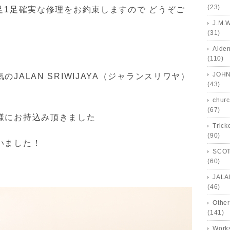
(23)
足1足確実な修理をお約束しますので どうぞご
J.M.
(31)
Alde
(110)
JOHN
JALAN SRIWIJAYA（ジャランスリワヤ）
(43)
churc
(67)
ー様にお持込み頂きました
Trick
(90)
いました！
SCOT
(60)
JALA
(46)
Other
(141)
Works