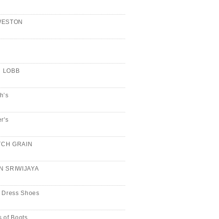
WESTON
n
 LOBB
h’s
er's
CH GRAIN
N SRIWIJAYA
 Dress Shoes
 of Boots