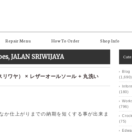
Repair Menu
How To Order
Shop Info
oes
,
JALAN SRIWIJAYA
Cat
Blog
ランスリワヤ） × レザーオールソール + 丸洗い
(1,690)
Infor
(180)
Works
(796)
かなか仕上がりまでの納期を短くする事が出来ま
Crock
(75)
Edwa