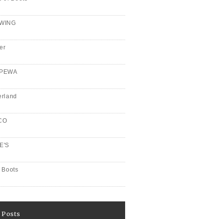
WING
er
PPEWA
erland
CO
E'S
 Boots
 Posts