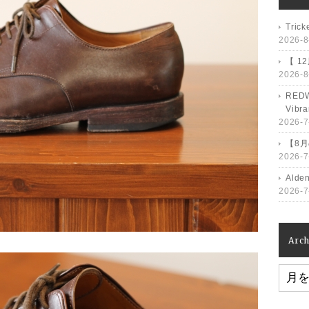
Tri
2026-8
【 1
2026-8
RED
Vib
2026-7
【8
2026-7
Ald
2026-7
Arch
Archiv