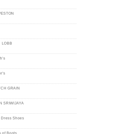
WESTON
n
 LOBB
h’s
er's
CH GRAIN
N SRIWIJAYA
 Dress Shoes
 of Boots