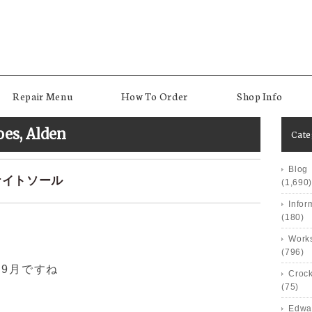
Repair Menu
How To Order
Shop Info
oes
,
Alden
Cat
Blog
イナイトソール
(1,690)
Infor
(180)
Works
(796)
9月ですね
Crock
(75)
Edwa