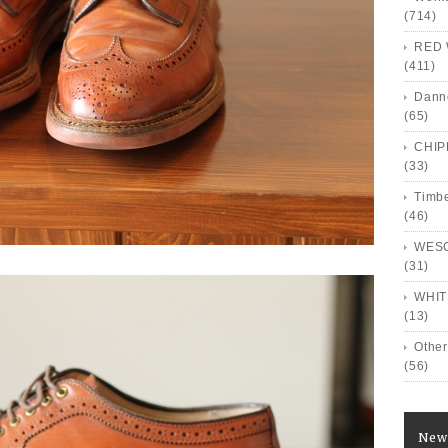
(714)
RED 
(411)
Dann
(65)
CHI
(33)
Timb
(46)
WES
(31)
WHIT
(13)
Other
(56)
New