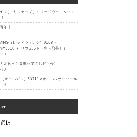
cker’s（トリッカーズ）× リッジウェイソール
-4
2周年 】
-1
WING（レッドウィング）9108 ×
ram#1010 ＋ リウェルト（先芯取外し）
-30
月の定休日と夏季休業のお知らせ】
-30
en（オールデン）53711 ×オイルレザーソール
-19
ive
e