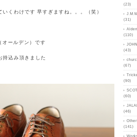
(23)
ていくわけです 早すぎますね。。。（笑）
J.M.
(31)
Alde
(110)
N（オールデン）です
JOHN
(43)
お持込み頂きました
churc
(67)
Trick
(90)
SCOT
(60)
JALA
(46)
Other
(141)
Works