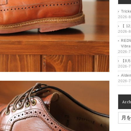
Tri
2026-8
【 1
2026-8
RED
Vib
2026-7
【8
2026-7
Ald
2026-7
Arch
Archiv