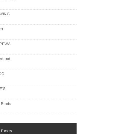
WING
er
PPEWA
erland
CO
E'S
 Boots
 Posts