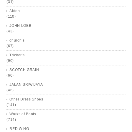
(31)
Alden
(110)
JOHN LOBB
(43)
church’s
(67)
Tricker's
(90)
SCOTCH GRAIN
(60)
JALAN SRIWIJAYA
(46)
Other Dress Shoes
(141)
Works of Boots
(714)
RED WING