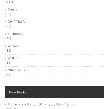
(411)
Danner
(65)
CHIPPEWA
(33)
Timberland
(46)
WESCO
(31)
WHITE'S
(13)
Other Boots
(56)
New Posts
Tricker’s（トリッカーズ）× リッジウェイソール