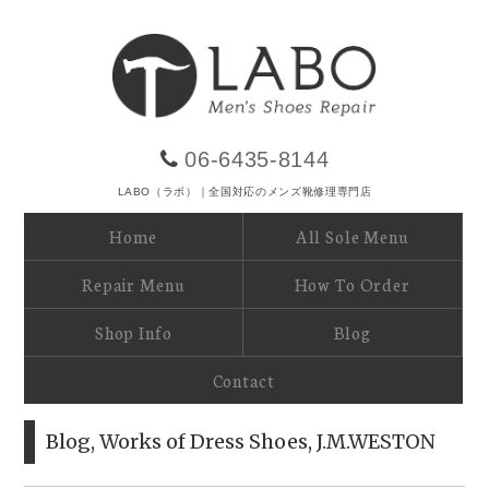
06-6435-8144
LABO（ラボ）｜全国対応のメンズ靴修理専門店
Home
All Sole Menu
Repair Menu
How To Order
Shop Info
Blog
Contact
Blog
,
Works of Dress Shoes
,
J.M.WESTON