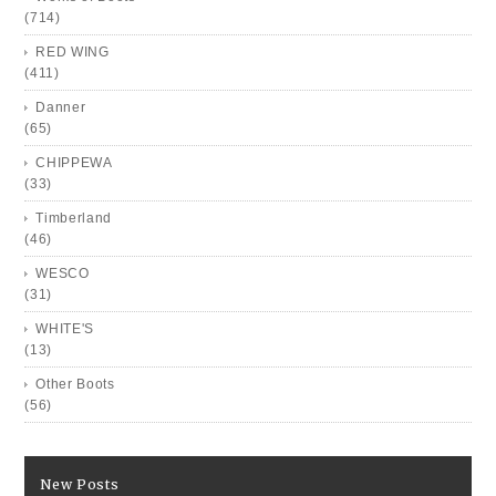
(714)
RED WING
(411)
Danner
(65)
CHIPPEWA
(33)
Timberland
(46)
WESCO
(31)
WHITE'S
(13)
Other Boots
(56)
New Posts