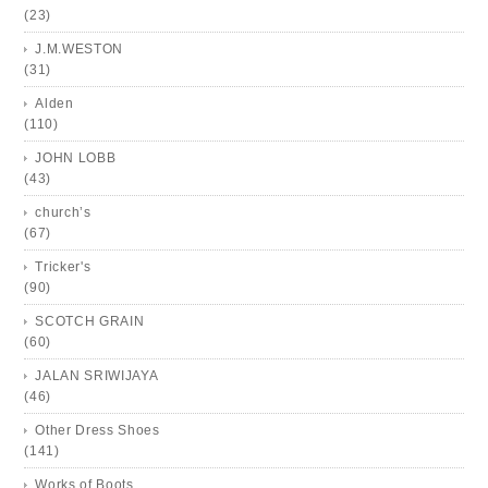
(23)
J.M.WESTON
(31)
Alden
(110)
JOHN LOBB
(43)
church’s
(67)
Tricker's
(90)
SCOTCH GRAIN
(60)
JALAN SRIWIJAYA
(46)
Other Dress Shoes
(141)
Works of Boots