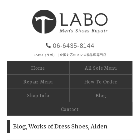
06-6435-8144
LABO（ラボ）｜全国対応のメンズ靴修理専門店
Home
All Sole Menu
Repair Menu
How To Order
Shop Info
Blog
Contact
Blog
,
Works of Dress Shoes
,
Alden