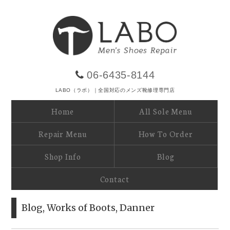
06-6435-8144
LABO（ラボ）｜全国対応のメンズ靴修理専門店
Home
All Sole Menu
Repair Menu
How To Order
Shop Info
Blog
Contact
Blog
,
Works of Boots
,
Danner