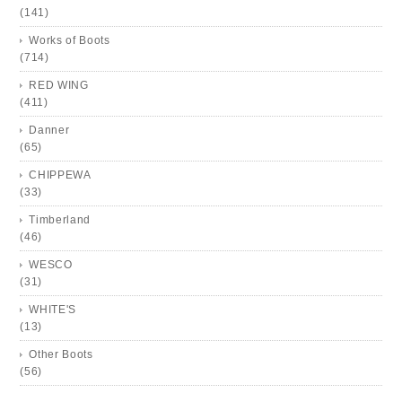
(141)
Works of Boots
(714)
RED WING
(411)
Danner
(65)
CHIPPEWA
(33)
Timberland
(46)
WESCO
(31)
WHITE'S
(13)
Other Boots
(56)