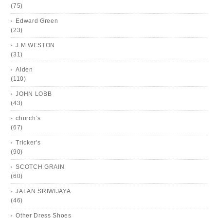
(75)
Edward Green
(23)
J.M.WESTON
(31)
Alden
(110)
JOHN LOBB
(43)
church’s
(67)
Tricker's
(90)
SCOTCH GRAIN
(60)
JALAN SRIWIJAYA
(46)
Other Dress Shoes