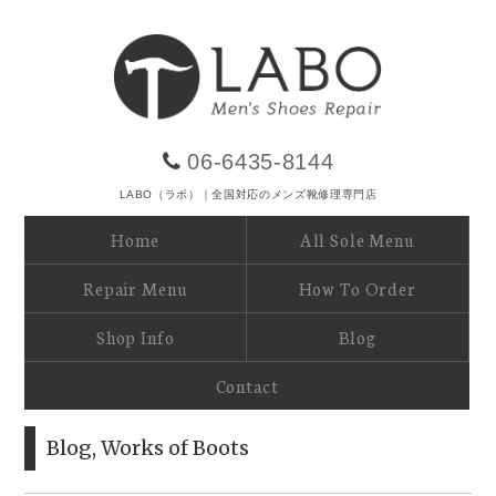
06-6435-8144
LABO（ラボ）｜全国対応のメンズ靴修理専門店
Home
All Sole Menu
Repair Menu
How To Order
Shop Info
Blog
Contact
Blog
,
Works of Boots