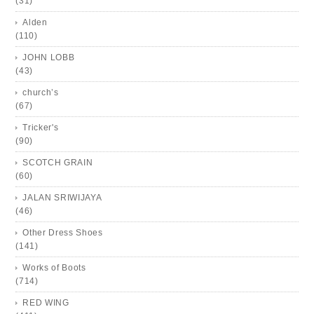
(31)
Alden
(110)
JOHN LOBB
(43)
church’s
(67)
Tricker's
(90)
SCOTCH GRAIN
(60)
JALAN SRIWIJAYA
(46)
Other Dress Shoes
(141)
Works of Boots
(714)
RED WING