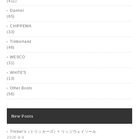
(411)
Danner
(65)
CHIPPEWA
(33)
Timberland
(46)
WESCO
(31)
WHITE'S
(13)
Other Boots
(56)
New Posts
Tricker’s（トリッカーズ）× リッジウェイソール
2026-8-4