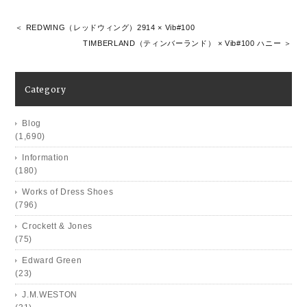
＜ REDWING（レッドウィング）2914 × Vib#100
TIMBERLAND（ティンバーランド） × Vib#100 ハニー ＞
Category
Blog
(1,690)
Information
(180)
Works of Dress Shoes
(796)
Crockett & Jones
(75)
Edward Green
(23)
J.M.WESTON