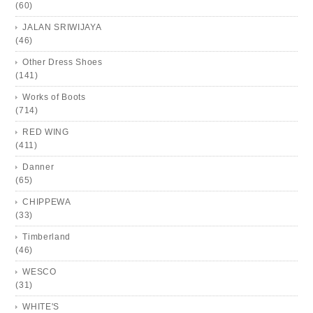
(60)
JALAN SRIWIJAYA
(46)
Other Dress Shoes
(141)
Works of Boots
(714)
RED WING
(411)
Danner
(65)
CHIPPEWA
(33)
Timberland
(46)
WESCO
(31)
WHITE'S