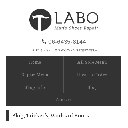
06-6435-8144
LABO（ラボ）｜全国対応のメンズ靴修理専門店
Home
All Sole Menu
Repair Menu
How To Order
Shop Info
Blog
Contact
Blog
,
Tricker's
,
Works of Boots