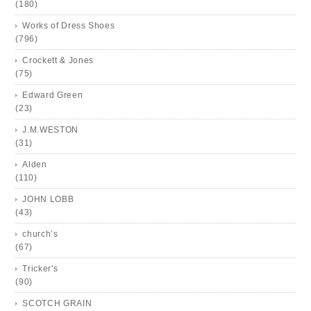
(180)
Works of Dress Shoes
(796)
Crockett & Jones
(75)
Edward Green
(23)
J.M.WESTON
(31)
Alden
(110)
JOHN LOBB
(43)
church’s
(67)
Tricker's
(90)
SCOTCH GRAIN