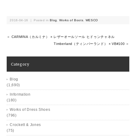
2016-04-16 ｜ Posted in
Blog
,
Works of Boots
,
WESCO
＜ CARMINA（カルミナ） × レザーオールソール ヒドゥンチャネル
Timberland（ティンバーランド） × VB#100 ＞
Category
Blog
(1,690)
Information
(180)
Works of Dress Shoes
(796)
Crockett & Jones
(75)