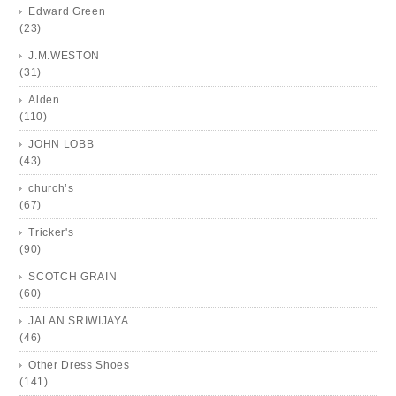
Edward Green
(23)
J.M.WESTON
(31)
Alden
(110)
JOHN LOBB
(43)
church’s
(67)
Tricker's
(90)
SCOTCH GRAIN
(60)
JALAN SRIWIJAYA
(46)
Other Dress Shoes
(141)