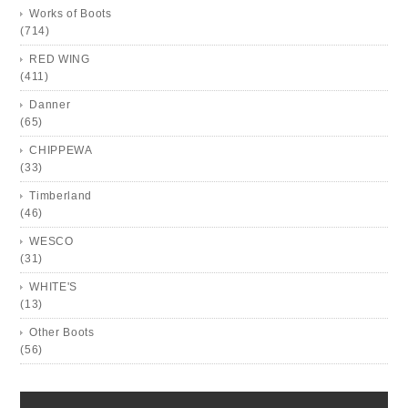
Works of Boots
(714)
RED WING
(411)
Danner
(65)
CHIPPEWA
(33)
Timberland
(46)
WESCO
(31)
WHITE'S
(13)
Other Boots
(56)