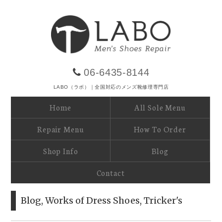
06-6435-8144
LABO（ラボ）｜全国対応のメンズ靴修理専門店
Home
All Sole Menu
Repair Menu
How To Order
Shop Info
Blog
Contact
Blog
,
Works of Dress Shoes
,
Tricker's