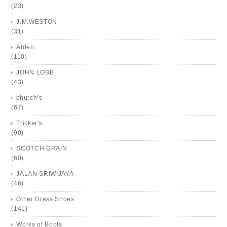
(23)
J.M.WESTON
(31)
Alden
(110)
JOHN LOBB
(43)
church’s
(67)
Tricker's
(90)
SCOTCH GRAIN
(60)
JALAN SRIWIJAYA
(46)
Other Dress Shoes
(141)
Works of Boots