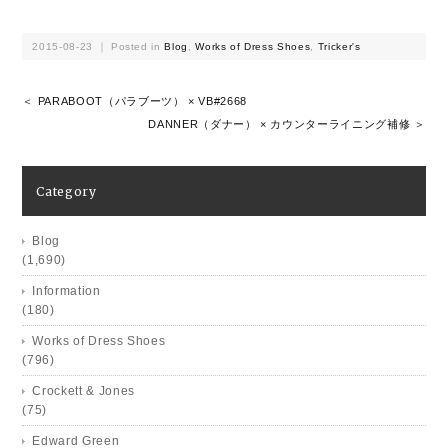
2015-08-23 ｜ Posted in
Blog
,
Works of Dress Shoes
,
Tricker's
＜ PARABOOT（パラブーツ） × VB#2668
DANNER（ダナー） × カウンターライニング補修 ＞
Category
Blog
(1,690)
Information
(180)
Works of Dress Shoes
(796)
Crockett & Jones
(75)
Edward Green