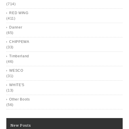
(714)
RED WING
(411)
Danner
(65)
CHIPPEWA
(33)
Timberland
(46)
WESCO
(31)
WHITE'S
(13)
Other Boots
(56)
New Posts