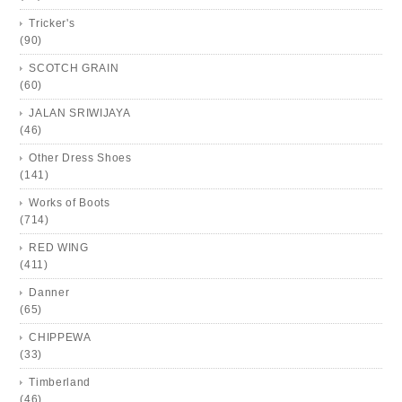
Tricker's
(90)
SCOTCH GRAIN
(60)
JALAN SRIWIJAYA
(46)
Other Dress Shoes
(141)
Works of Boots
(714)
RED WING
(411)
Danner
(65)
CHIPPEWA
(33)
Timberland
(46)