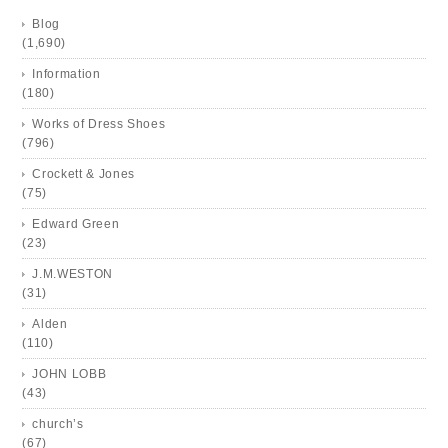
Blog
(1,690)
Information
(180)
Works of Dress Shoes
(796)
Crockett & Jones
(75)
Edward Green
(23)
J.M.WESTON
(31)
Alden
(110)
JOHN LOBB
(43)
church’s
(67)