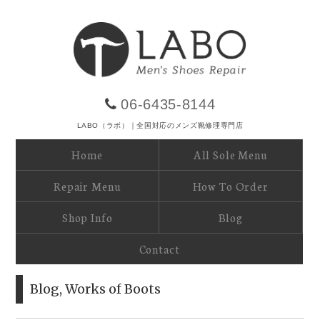
06-6435-8144
LABO（ラボ）｜全国対応のメンズ靴修理専門店
Home
All Sole Menu
Repair Menu
How To Order
Shop Info
Blog
Contact
Blog
,
Works of Boots