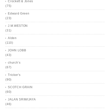
Crockett & Jones
(75)
Edward Green
(23)
J.M.WESTON
(31)
Alden
(110)
JOHN LOBB
(43)
church’s
(67)
Tricker's
(90)
SCOTCH GRAIN
(60)
JALAN SRIWIJAYA
(46)