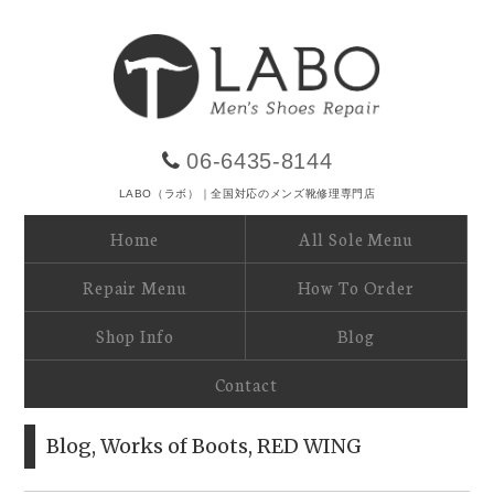
06-6435-8144
LABO（ラボ）｜全国対応のメンズ靴修理専門店
Home
All Sole Menu
Repair Menu
How To Order
Shop Info
Blog
Contact
Blog
,
Works of Boots
,
RED WING