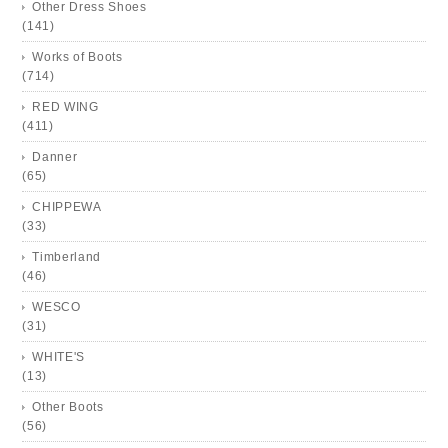
Other Dress Shoes
(141)
Works of Boots
(714)
RED WING
(411)
Danner
(65)
CHIPPEWA
(33)
Timberland
(46)
WESCO
(31)
WHITE'S
(13)
Other Boots
(56)