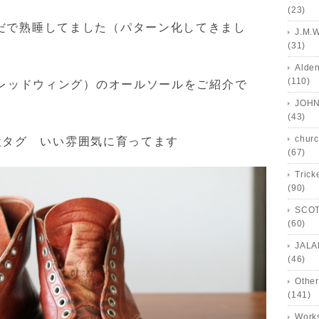
(23)
だで熟睡してました（パターン化してきまし
J.M.
(31)
Alde
(110)
（レッドウィング）のオールソールをご紹介で
JOHN
(43)
churc
半円犬タグ いい雰囲気に育ってます
(67)
Trick
(90)
SCOT
(60)
JALA
(46)
Other
(141)
Works