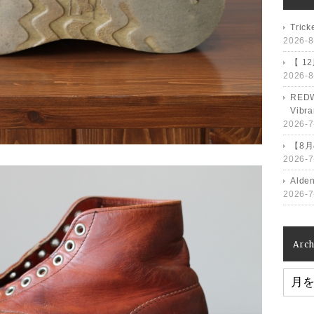
Tri
2026-8
【 1
2026-8
RED
Vib
2026-7
【8
2026-7
Ald
2026-7
Arch
Archiv