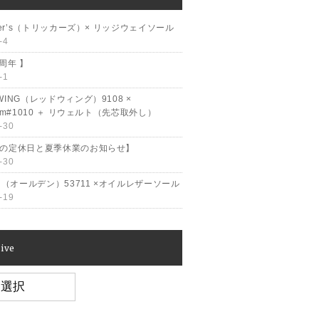
cker’s（トリッカーズ）× リッジウェイソール
-4
2周年 】
-1
WING（レッドウィング）9108 ×
ram#1010 ＋ リウェルト（先芯取外し）
-30
月の定休日と夏季休業のお知らせ】
-30
en（オールデン）53711 ×オイルレザーソール
-19
ive
e