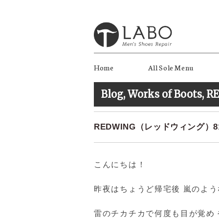
Home
All Sole Menu
Blog
,
Works of Boots
,
R
REDWING（レッドウィング）816
こんにちは！
昨夜はちょうど帰宅後 嵐のよ
雷のチカチカで何度も目が覚め