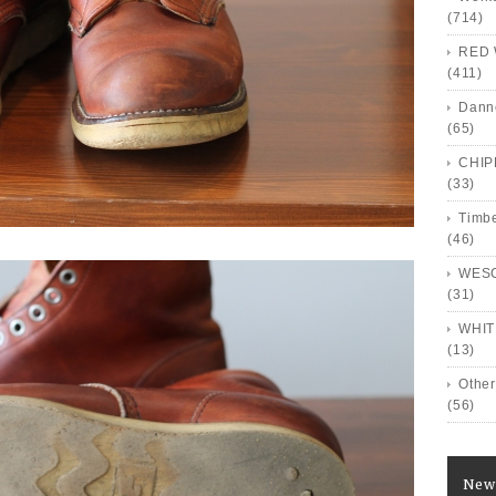
(714)
RED 
(411)
Dann
(65)
CHI
(33)
Timb
(46)
WES
(31)
WHIT
(13)
Other
(56)
New