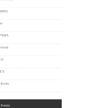
WING
er
PPEWA
erland
CO
E'S
 Boots
 Posts