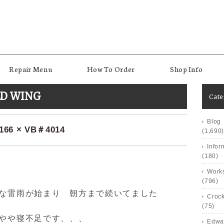
Repair Menu
How To Order
Shop Info
ED WING
Cat
Blog
6 × VB＃4014
(1,690)
Infor
(180)
Works
(796)
うな雷雨が始まり 朝方まで続いてました
Crock
(75)
 やや寝不足です、、、
Edwa