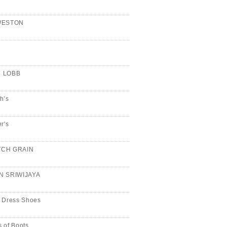
WESTON
n
 LOBB
h’s
er's
CH GRAIN
N SRIWIJAYA
 Dress Shoes
 of Boots