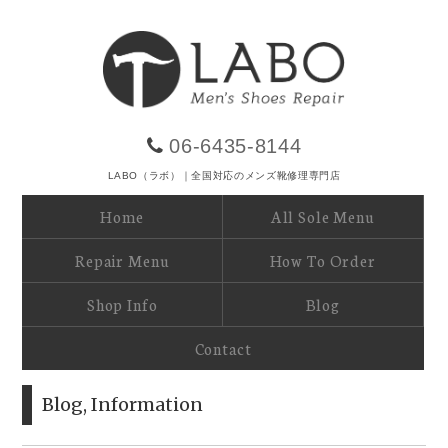
06-6435-8144
LABO（ラボ）｜全国対応のメンズ靴修理専門店
Home
All Sole Menu
Repair Menu
How To Order
Shop Info
Blog
Contact
Blog
,
Information