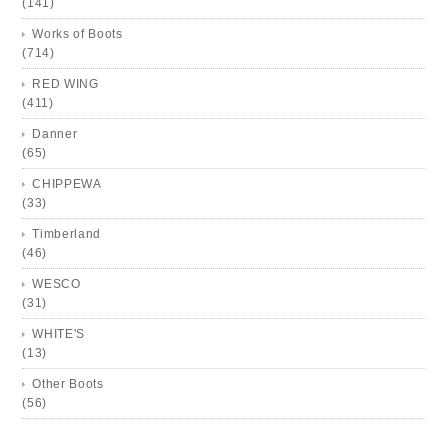
(141)
Works of Boots
(714)
RED WING
(411)
Danner
(65)
CHIPPEWA
(33)
Timberland
(46)
WESCO
(31)
WHITE'S
(13)
Other Boots
(56)