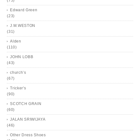
(75)
Edward Green
(23)
J.M.WESTON
(31)
Alden
(110)
JOHN LOBB
(43)
church’s
(67)
Tricker's
(90)
SCOTCH GRAIN
(60)
JALAN SRIWIJAYA
(46)
Other Dress Shoes