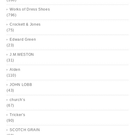
Works of Dress Shoes
(796)
Crockett & Jones
(75)
Edward Green
(23)
J.M.WESTON
(31)
Alden
(110)
JOHN LOBB
(43)
church’s
(67)
Tricker's
(90)
SCOTCH GRAIN