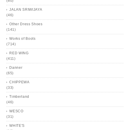
(60)
JALAN SRIWIJAYA
(46)
Other Dress Shoes
(141)
Works of Boots
(714)
RED WING
(411)
Danner
(65)
CHIPPEWA
(33)
Timberland
(46)
WESCO
(31)
WHITE'S