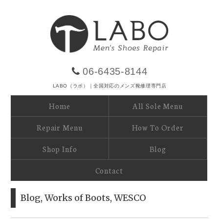
06-6435-8144
LABO（ラボ）｜全国対応のメンズ靴修理専門店
Home
All Sole Menu
Repair Menu
How To Order
Shop Info
Blog
Contact
Blog
,
Works of Boots
,
WESCO