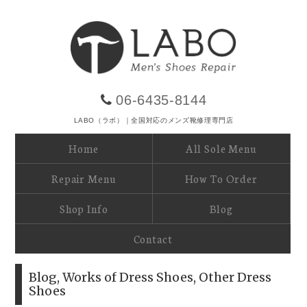
06-6435-8144
LABO（ラボ）｜全国対応のメンズ靴修理専門店
Home
All Sole Menu
Repair Menu
How To Order
Shop Info
Blog
Contact
Blog
,
Works of Dress Shoes
,
Other Dress
Shoes