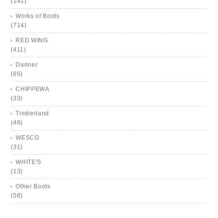
(141)
Works of Boots
(714)
RED WING
(411)
Danner
(65)
CHIPPEWA
(33)
Timberland
(46)
WESCO
(31)
WHITE'S
(13)
Other Boots
(56)