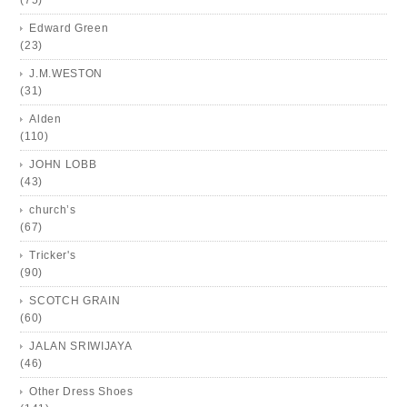
Edward Green
(23)
J.M.WESTON
(31)
Alden
(110)
JOHN LOBB
(43)
church’s
(67)
Tricker's
(90)
SCOTCH GRAIN
(60)
JALAN SRIWIJAYA
(46)
Other Dress Shoes